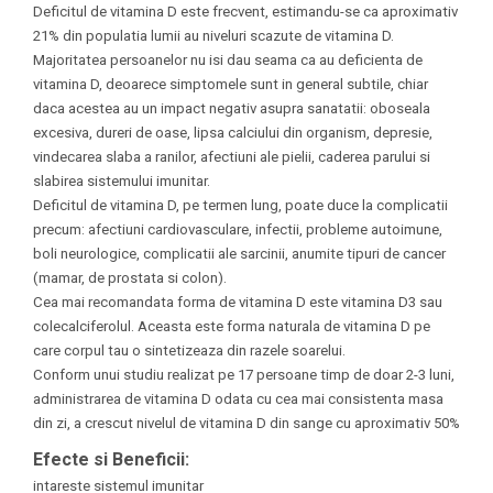
Deficitul de vitamina D este frecvent, estimandu-se ca aproximativ
21% din populatia lumii au niveluri scazute de vitamina D.
Majoritatea persoanelor nu isi dau seama ca au deficienta de
vitamina D, deoarece simptomele sunt in general subtile, chiar
daca acestea au un impact negativ asupra sanatatii: oboseala
excesiva, dureri de oase, lipsa calciului din organism, depresie,
vindecarea slaba a ranilor, afectiuni ale pielii, caderea parului si
slabirea sistemului imunitar.
Deficitul de vitamina D, pe termen lung, poate duce la complicatii
precum: afectiuni cardiovasculare, infectii, probleme autoimune,
boli neurologice, complicatii ale sarcinii, anumite tipuri de cancer
(mamar, de prostata si colon).
Cea mai recomandata forma de vitamina D este vitamina D3 sau
colecalciferolul. Aceasta este forma naturala de vitamina D pe
care corpul tau o sintetizeaza din razele soarelui.
Conform unui studiu realizat pe 17 persoane timp de doar 2-3 luni,
administrarea de vitamina D odata cu cea mai consistenta masa
din zi, a crescut nivelul de vitamina D din sange cu aproximativ 50%
Efecte si Beneficii:
intareste sistemul imunitar