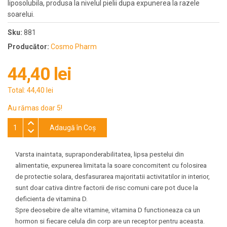
liposolubila, produsa la nivelul pielii dupa expunerea la razele
soarelui.
Sku:
881
Producător:
Cosmo Pharm
44,40 lei
Total:
44,40 lei
Au rămas doar 5!
Adaugă în Coş
Varsta inaintata, supraponderabilitatea, lipsa pestelui din
alimentatie, expunerea limitata la soare concomitent cu folosirea
de protectie solara, desfasurarea majoritatii activitatilor in interior,
sunt doar cativa dintre factorii de risc comuni care pot duce la
deficienta de vitamina D.
Spre deosebire de alte vitamine, vitamina D functioneaza ca un
hormon si fiecare celula din corp are un receptor pentru aceasta.