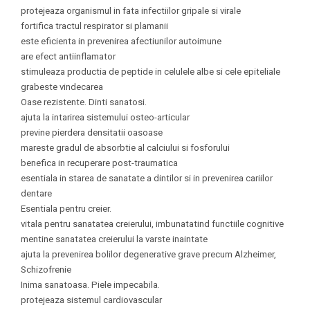
protejeaza organismul in fata infectiilor gripale si virale
fortifica tractul respirator si plamanii
este eficienta in prevenirea afectiunilor autoimune
are efect antiinflamator
stimuleaza productia de peptide in celulele albe si cele epiteliale
grabeste vindecarea
Oase rezistente. Dinti sanatosi.
ajuta la intarirea sistemului osteo-articular
previne pierdera densitatii oasoase
mareste gradul de absorbtie al calciului si fosforului
benefica in recuperare post-traumatica
esentiala in starea de sanatate a dintilor si in prevenirea cariilor
dentare
Esentiala pentru creier.
vitala pentru sanatatea creierului, imbunatatind functiile cognitive
mentine sanatatea creierului la varste inaintate
ajuta la prevenirea bolilor degenerative grave precum Alzheimer,
Schizofrenie
Inima sanatoasa. Piele impecabila.
protejeaza sistemul cardiovascular