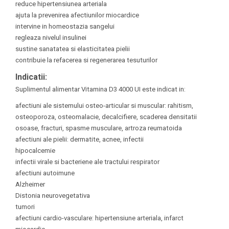
reduce hipertensiunea arteriala
ajuta la prevenirea afectiunilor miocardice
intervine in homeostazia sangelui
regleaza nivelul insulinei
sustine sanatatea si elasticitatea pielii
contribuie la refacerea si regenerarea tesuturilor
Indicatii:
Suplimentul alimentar Vitamina D3 4000 UI este indicat in:
afectiuni ale sistemului osteo-articular si muscular: rahitism,
osteoporoza, osteomalacie, decalcifiere, scaderea densitatii
osoase, fracturi, spasme musculare, artroza reumatoida
afectiuni ale pielii: dermatite, acnee, infectii
hipocalcemie
infectii virale si bacteriene ale tractului respirator
afectiuni autoimune
Alzheimer
Distonia neurovegetativa
tumori
afectiuni cardio-vasculare: hipertensiune arteriala, infarct