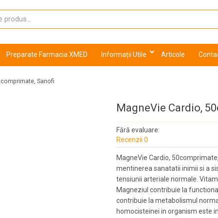
Preparate Farmacia XMED
Informații Utile
Articole
Conta
0comprimate, Sanofi
MagneVie Cardio, 50
Fără evaluare:
Recenzii 0
MagneVie Cardio, 50comprimate, S
mentinerea sanatatii inimii si a s
tensiunii arteriale normale. Vitam
Magneziul contribuie la function
contribuie la metabolismul norma
homocisteinei in organism este i