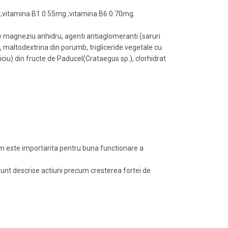
 ;vitamina B1 0.55mg ;vitamina B6 0.70mg.
de magneziu anhidru, agenti antiaglomeranti (saruri
b, maltodextrina din porumb, trigliceride vegetale cu
liciu) din fructe de Paducel(Crataegus sp.), clorhidrat
ism este importanta pentru buna functionare a
 sunt descrise actiuni precum cresterea fortei de