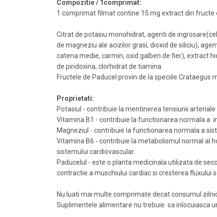
Compozitie / 1comprimat:
1 comprimat filmat contine 15 mg extract din fruct
Citrat de potasiu monohidrat, agenti de ingrosare(cel
de magneziu ale acizilor grasi, dioxid de siliciu), ag
catena medie, carmin, oxid galben de fier), extract hid
de piridoxina, clorhidrat de tiamina.
Fructele de Paducel provin de la speciile Crataegus
Proprietati:
Potasiul - contribuie la mentinerea tensiunii arterial
Vitamina B1 - contribuie la functionarea normala a in
Magneziul - contribuie la functionarea normala a sis
Vitamina B6 - contribuie la metabolismul normal al 
sistemului cardiovascular.
Paducelul - este o planta medicinala utilizata de seco
contractie a muschiului cardiac si cresterea fluxului sa
Nu luati mai multe comprimate decat consumul ziln
Suplimentele alimentare nu trebuie sa inlocuiasca un r