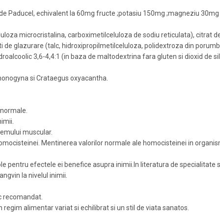
e de Paducel, echivalent la 60mg fructe ;potasiu 150mg ;magneziu 30mg
uloza microcristalina, carboximetilceluloza de sodiu reticulata), citrat 
enti de glazurare (talc, hidroxipropilmetilceluloza, polidextroza din porum
roalcoolic 3,6-4,4:1 (in baza de maltodextrina fara gluten si dioxid de si
 monogyna si Crataegus oxyacantha.
e normale.
imii.
temului muscular.
homocisteinei. Mentinerea valorilor normale ale homocisteinei in organ
le pentru efectele ei benefice asupra inimii.In literatura de specialitate
ngvin la nivelul inimii.
ic recomandat.
egim alimentar variat si echilibrat si un stil de viata sanatos.