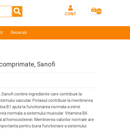
Coş
CONT
gol
ct
Recenzii
comprimate, Sanofi
anofi contine ingrediente care contribuie la
istemului vascular. Potasiul contribuie la mentinerea
ina B1 ajuta la functionarea normala a inimii.
area normala a sistemului muscular. Vitamina B6
l al homocisteinei. Mentinerea valorilor normale are
mportanta pentru buna functionare a sistemului