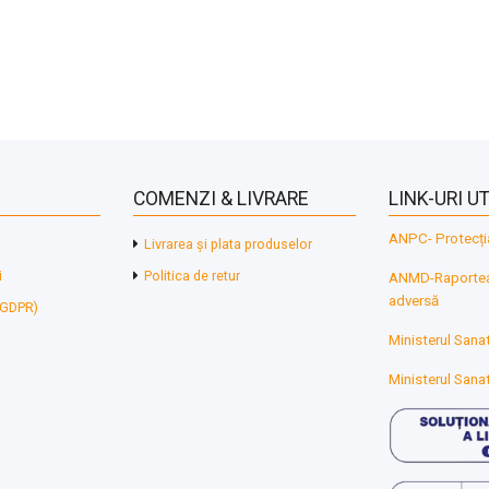
COMENZI & LIVRARE
LINK-URI UT
ANPC- Protecți
Livrarea și plata produselor
i
Politica de retur
ANMD-Raporteaz
adversă
 (GDPR)
Ministerul Sanat
Ministerul Sanat