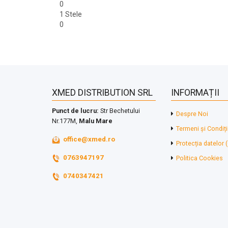
0
1 Stele
0
XMED DISTRIBUTION SRL
INFORMAȚII
Punct de lucru:
Str Bechetului
Despre Noi
Nr.177M,
Malu Mare
Termeni și Condiți
office@xmed.ro
Protecția datelor
0763947197
Politica Cookies
0740347421