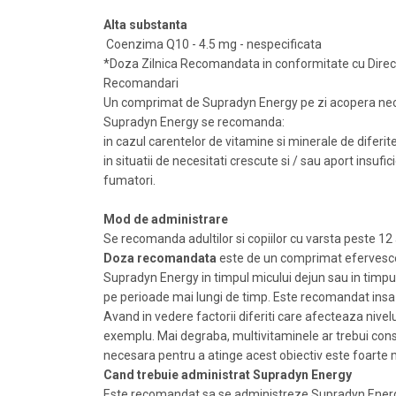
Alta substanta
Coenzima Q10 - 4.5 mg - nespecificata
*Doza Zilnica Recomandata in conformitate cu Directi
Recomandari
Un comprimat de Supradyn Energy pe zi acopera nece
Supradyn Energy se recomanda:
in cazul carentelor de vitamine si minerale de diferit
in situatii de necesitati crescute si / sau aport insufi
fumatori.
Mod de administrare
Se recomanda adultilor si copiilor cu varsta peste 12 
Doza recomandata
este de un comprimat efervescent
Supradyn Energy in timpul micului dejun sau in timpul 
pe perioade mai lungi de timp. Este recomandat insa s
Avand in vedere factorii diferiti care afecteaza nive
exemplu. Mai degraba, multivitaminele ar trebui cons
necesara pentru a atinge acest obiectiv este foarte mu
Cand trebuie administrat Supradyn Energy
Este recomandat sa se administreze Supradyn Energy 