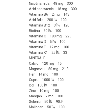
Nicotinamida 48 mg 300
Acid pantotenic 18 mg 300
Vitamina B6 2 mg 143
Acid folic 200 Î¼ 100
Vitamina B12 3 Î¼ 120
Biotina 50 Î¼ 100
Vitamina C 180 mg 225
Vitamina D 5 Î¼ 100
Vitamina E 12 mg 100
Vitamina K1 25 Î¼ 33
MINERALE
Calciu 120 mg 15
Magneziu 80 mg 21,3
Fier 14 mg 100
Cupru 1000 Î¼ 100
Iod 150 Î¼ 100
Zinc 10 mg 100
Mangan 2 mg 100
Seleniu 50 Î¼ 90,9
Molibden 50 Î¼ 100