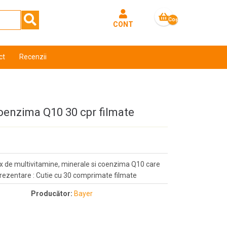
Coş
CONT
gol
ct
Recenzii
oenzima Q10 30 cpr filmate
 de multivitamine, minerale si coenzima Q10 care
prezentare : Cutie cu 30 comprimate filmate
Producător:
Bayer