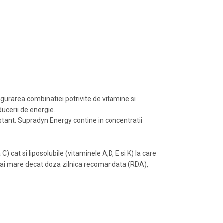
igurarea combinatiei potrivite de vitamine si
ucerii de energie.
stant. Supradyn Energy contine in concentratii
cat si liposolubile (vitaminele A,D, E si K) la care
i mai mare decat doza zilnica recomandata (RDA),