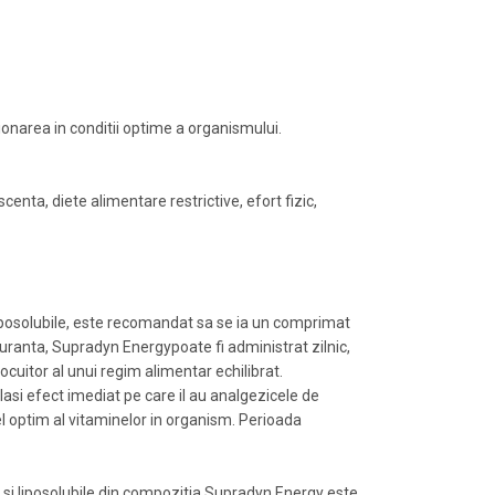
narea in conditii optime a organismului.
centa, diete alimentare restrictive, efort fizic,
liposolubile, este recomandat sa se ia un comprimat
iguranta, Supradyn Energypoate fi administrat zilnic,
cuitor al unui regim alimentar echilibrat.
asi efect imediat pe care il au analgezicele de
l optim al vitaminelor in organism. Perioada
si liposolubile din compozitia Supradyn Energy este