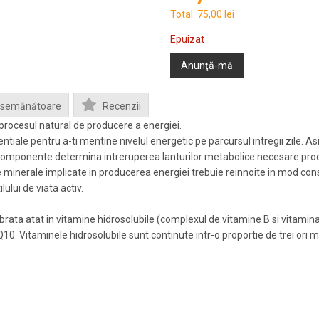
Total:
75,00 lei
Epuizat
Anunţă-mă
Asemănătoare
Recenzii
n procesul natural de producere a energiei.
iale pentru a-ti mentine nivelul energetic pe parcursul intregii zile. As
r componente determina intreruperea lanturilor metabolice necesare prod
e minerale implicate in producerea energiei trebuie reinnoite in mod con
lului de viata activ.
ta atat in vitamine hidrosolubile (complexul de vitamine B si vitamina C) 
0. Vitaminele hidrosolubile sunt continute intr-o proportie de trei or