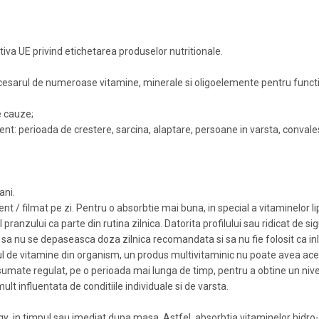
va UE privind etichetarea produselor nutritionale.
sarul de numeroase vitamine, minerale si oligoelemente pentru functio
e cauze;
cient: perioada de crestere, sarcina, alaptare, persoane in varsta, convales
ani.
 / filmat pe zi. Pentru o absorbtie mai buna, in special a vitaminelor 
pranzului ca parte din rutina zilnica. Datorita profilului sau ridicat de s
a nu se depaseasca doza zilnica recomandata si sa nu fie folosit ca inlo
lul de vitamine din organism, un produs multivitaminic nu poate avea acel
umate regulat, pe o perioada mai lunga de timp, pentru a obtine un nive
lt influentata de conditiile individuale si de varsta.
in timpul sau imediat dupa masa. Astfel, absorbtia vitaminelor hidro- 