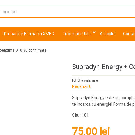
Preparate Farmacia XMED
Informații Utile
Articole
Conta
oenzima Q10 30 cpr filmate
Supradyn Energy + C
Fără evaluare:
Recenzii 0
Supradyn Energy este un complex
te incarca cu energie! Forma de 
Sku:
181
75,00 lei