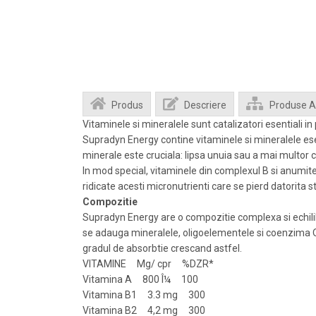
Produs
Descriere
Produse 
Vitaminele si mineralele sunt catalizatori esentiali i
Supradyn Energy contine vitaminele si mineralele esent
minerale este cruciala: lipsa unuia sau a mai multo
In mod special, vitaminele din complexul B si anumit
ridicate acesti micronutrienti care se pierd datorita sti
Compozitie
Supradyn Energy are o compozitie complexa si echilibra
se adauga mineralele, oligoelementele si coenzima Q1
gradul de absorbtie crescand astfel.
VITAMINE Mg/ cpr %DZR*
Vitamina A 800 Î¼ 100
Vitamina B1 3.3 mg 300
Vitamina B2 4,2 mg 300