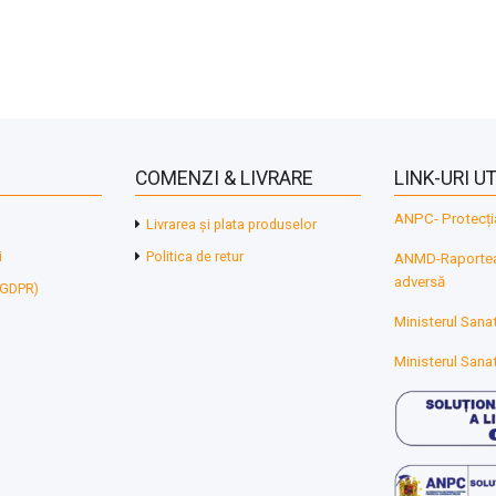
COMENZI & LIVRARE
LINK-URI UT
ANPC- Protecți
Livrarea și plata produselor
i
Politica de retur
ANMD-Raporteaz
adversă
 (GDPR)
Ministerul Sanat
Ministerul Sanat