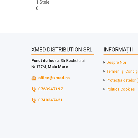
1 Stele
0
XMED DISTRIBUTION SRL
INFORMAȚII
Punct de lucru:
Str Bechetului
Despre Noi
Nr.177M,
Malu Mare
Termeni și Condiți
office@xmed.ro
Protecția datelor
0763947197
Politica Cookies
0740347421