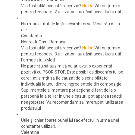
V-a fost utilă această recenzie?
Nu
Da
Vă mulțumim
pentru feedback.
2 utilizatorii au găsit acest lucru util.
Nu m-au ajutat de loc,în schimb mi sa făcut rău de la
ele.
Constantin
Negresti-Oas
-
Romania
V-a fost utilă această recenzie?
Nu
Da
Vă mulțumim
pentru feedback.
3 utilizatorii au găsit acest lucru util.
Farmacistul xMed
Ne pare rău să auzim că nu ați avut o experiență
pozitivă cu PSORISTOP. Este posibil ca disconfortul pe
care l-ați simțit să fie cauzat de o sensibilitate
individuală la unul dintre ingredientele din compoziție.
Suplimentele alimentare pot acționa diferit de la o
persoană la alta, iar în unele cazuri, pot apărea reacții
neașteptate. Vă recomandăm să întrerupeți utilizarea
produsului
Utile și chiar foarte bune! Își fac efectul în urma unei
constante utilizări.
Valentina