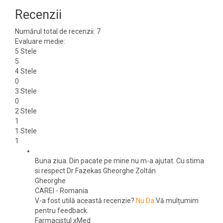
Recenzii
Numărul total de recenzii:
7
Evaluare medie:
5 Stele
5
4 Stele
0
3 Stele
0
2 Stele
1
1 Stele
1
Buna ziua. Din pacate pe mine nu m-a ajutat. Cu stima
si respect Dr Fazekas Gheorghe Zoltán
Gheorghe
CAREI
-
Romania
V-a fost utilă această recenzie?
Nu
Da
Vă mulțumim
pentru feedback.
Farmacistul xMed