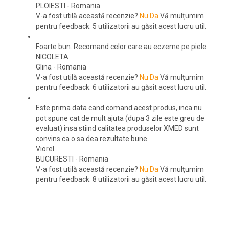
PLOIESTI
-
Romania
V-a fost utilă această recenzie?
Nu
Da
Vă mulțumim
pentru feedback.
5 utilizatorii au găsit acest lucru util.
Foarte bun. Recomand celor care au eczeme pe piele
NICOLETA
Glina
-
Romania
V-a fost utilă această recenzie?
Nu
Da
Vă mulțumim
pentru feedback.
6 utilizatorii au găsit acest lucru util.
Este prima data cand comand acest produs, inca nu
pot spune cat de mult ajuta (dupa 3 zile este greu de
evaluat) insa stiind calitatea produselor XMED sunt
convins ca o sa dea rezultate bune.
Viorel
BUCURESTI
-
Romania
V-a fost utilă această recenzie?
Nu
Da
Vă mulțumim
pentru feedback.
8 utilizatorii au găsit acest lucru util.