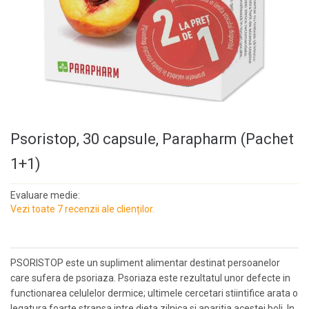
Psoristop, 30 capsule, Parapharm (Pachet
1+1)
Evaluare medie:
Vezi toate 7 recenzii ale clienților.
PSORISTOP este un supliment alimentar destinat persoanelor
care sufera de psoriaza. Psoriaza este rezultatul unor defecte in
functionarea celulelor dermice; ultimele cercetari stiintifice arata o
legatura foarte stransa intre dieta zilnica si aparitia acestei boli. In