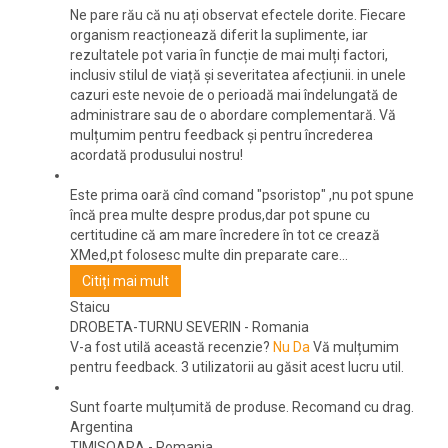
Ne pare rău că nu ați observat efectele dorite. Fiecare
organism reacționează diferit la suplimente, iar
rezultatele pot varia în funcție de mai mulți factori,
inclusiv stilul de viață și severitatea afecțiunii. in unele
cazuri este nevoie de o perioadă mai îndelungată de
administrare sau de o abordare complementară. Vă
mulțumim pentru feedback și pentru încrederea
acordată produsului nostru!
Este prima oară cînd comand "psoristop" ,nu pot spune
încă prea multe despre produs,dar pot spune cu
certitudine că am mare încredere în tot ce crează
XMed,pt folosesc multe din preparate care...
Citiți mai mult
Staicu
DROBETA-TURNU SEVERIN
-
Romania
V-a fost utilă această recenzie?
Nu
Da
Vă mulțumim
pentru feedback.
3 utilizatorii au găsit acest lucru util.
Sunt foarte mulțumită de produse. Recomand cu drag.
Argentina
TIMISOARA
-
Romania