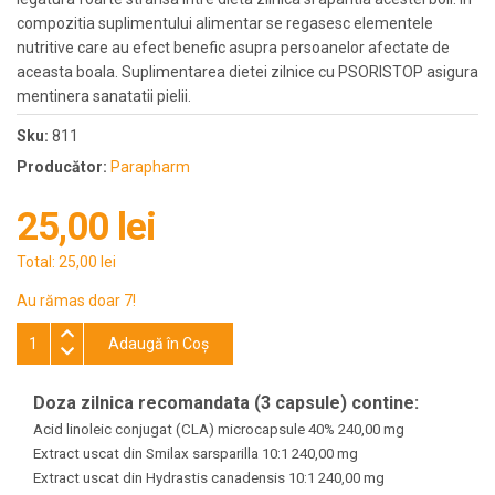
compozitia suplimentului alimentar se regasesc elementele
nutritive care au efect benefic asupra persoanelor afectate de
aceasta boala. Suplimentarea dietei zilnice cu PSORISTOP asigura
mentinera sanatatii pielii.
Sku:
811
Producător:
Parapharm
25,00 lei
Total:
25,00 lei
Au rămas doar 7!
Adaugă în Coş
Doza zilnica recomandata (3 capsule) contine:
Acid linoleic conjugat (CLA) microcapsule 40% 240,00 mg
Extract uscat din Smilax sarsparilla 10:1 240,00 mg
Extract uscat din Hydrastis canadensis 10:1 240,00 mg