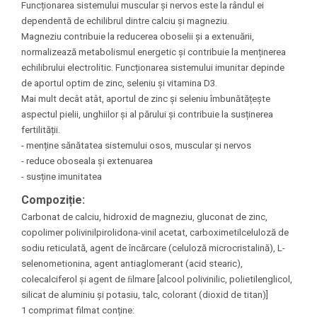
Funcționarea sistemului muscular și nervos este la rândul ei
dependentă de echilibrul dintre calciu și magneziu.
Magneziu contribuie la reducerea oboselii și a extenuării,
normalizează metabolismul energetic și contribuie la menținerea
echilibrului electrolitic. Funcționarea sistemului imunitar depinde
de aportul optim de zinc, seleniu și vitamina D3.
Mai mult decât atât, aportul de zinc și seleniu îmbunătățește
aspectul pielii, unghiilor și al părului și contribuie la susținerea
fertilității.
- menține sănătatea sistemului osos, muscular și nervos
- reduce oboseala și extenuarea
- susține imunitatea
Compoziție:
Carbonat de calciu, hidroxid de magneziu, gluconat de zinc,
copolimer polivinilpirolidona-vinil acetat, carboximetilceluloză de
sodiu reticulată, agent de încărcare (celuloză microcristalină), L-
selenometionina, agent antiaglomerant (acid stearic),
colecalciferol și agent de ﬁlmare [alcool polivinilic, polietilenglicol,
silicat de aluminiu și potasiu, talc, colorant (dioxid de titan)]
1 comprimat filmat conține: