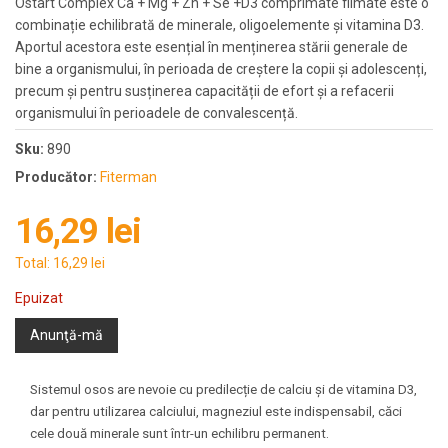
Ostart Complex Ca + Mg + Zn + Se +D3 comprimate filmate este o
combinație echilibrată de minerale, oligoelemente și vitamina D3.
Aportul acestora este esențial în menținerea stării generale de
bine a organismului, în perioada de creștere la copii și adolescenți,
precum și pentru susținerea capacității de efort și a refacerii
organismului în perioadele de convalescență.
Sku:
890
Producător:
Fiterman
16,29 lei
Total:
16,29 lei
Epuizat
Anunţă-mă
Sistemul osos are nevoie cu predilecție de calciu și de vitamina D3,
dar pentru utilizarea calciului, magneziul este indispensabil, căci
cele două minerale sunt într-un echilibru permanent.