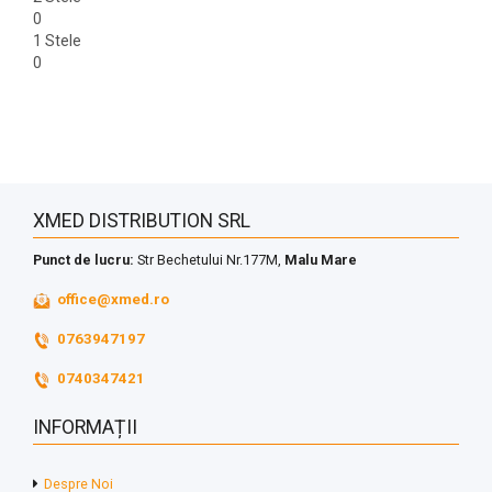
0
1 Stele
0
XMED DISTRIBUTION SRL
Punct de lucru:
Str Bechetului Nr.177M,
Malu Mare
office@xmed.ro
0763947197
0740347421
INFORMAȚII
Despre Noi