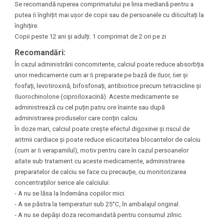
Se recomandă ruperea comprimatului pe linia mediană pentru a
putea ﬁ înghițit mai ușor de copii sau de persoanele cu diﬁcultați la
înghițire.
Copii peste 12 ani și adulți: 1 comprimat de 2 ori pe zi
Recomandări:
În cazul administrării concomitente, calciul poate reduce absorbția
unor medicamente cum ar ﬁ preparate pe bază de ﬂuor, ﬁer și
fosfați, levotiroxină, bifosfonați, antibiotice precum tetracicline și
ﬂuorochinolone (ciproﬂoxacină). Aceste medicamente se
administrează cu cel puțin patru ore înainte sau după
administrarea produselor care conțin calciu.
În doze mari, calciul poate crește efectul digoxinei și riscul de
aritmii cardiace și poate reduce eﬁcacitatea blocantelor de calciu
(cum ar ﬁ verapamilul), motiv pentru care în cazul persoanelor
aﬂate sub tratament cu aceste medicamente, administrarea
preparatelor de calciu se face cu precauție, cu monitorizarea
concentrațiilor serice ale calciului.
- A nu se lăsa la îndemâna copiilor mici.
- A se păstra la temperaturi sub 25°C, în ambalajul original.
- A nu se depăși doza recomandată pentru consumul zilnic.