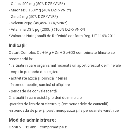
- Calciu 400 mg (50% DZR/VNR*)
- Magneziu 150 mg (40% DZR/VNR*)
- Zinc 5 mg (50% DZR/VNR*)
- Seleniu 25µg (45,45% DZR/VNR*)
- Vitamina D3 5 µg (200UI) (100% DZR/VNR*)
*Valoarea Nutrițională de Referință conform Reg. UE 1169/2011
Indicații:
Ostart Complex Ca + Mg + Zn + Se +D3 comprimate filmate se
recomandă în:
1. situații în care organismul necesită un aport crescut de minerale:
- copii în perioada de creștere
- activitate ﬁzică și psihică intensă
- în preconcepție, sarcină și alăptare
- perioade de convalescență
2. situații în care există pierderi de minerale:
-pierderi de lichide și electroliți (ex: perioadele de caniculă)
-în perioada de pre- și postmenopauza și la persoanele vârstnice
Mod de administrare:
Copii 5 – 12 ani: 1 comprimat pe zi