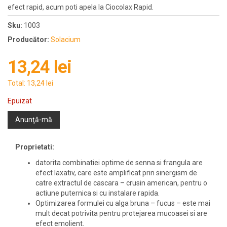
efect rapid, acum poti apela la Ciocolax Rapid.
Sku:
1003
Producător:
Solacium
13,24 lei
Total:
13,24 lei
Epuizat
Anunţă-mă
Proprietati:
datorita combinatiei optime de senna si frangula are
efect laxativ, care este amplificat prin sinergism de
catre extractul de cascara – crusin american, pentru o
actiune puternica si cu instalare rapida.
Optimizarea formulei cu alga bruna – fucus – este mai
mult decat potrivita pentru protejarea mucoasei si are
efect emolient.