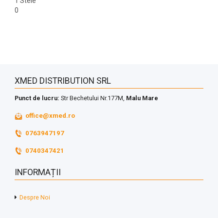
1 Stele
0
XMED DISTRIBUTION SRL
Punct de lucru:
Str Bechetului Nr.177M,
Malu Mare
office@xmed.ro
0763947197
0740347421
INFORMAȚII
Despre Noi