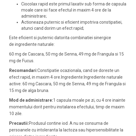
Ciocolax rapid este primul laxativ sub forma de capsula
moale care isi face efectul in maxim 4 ore de la
administrare;
Actioneaza puternic si eficient impotriva constipatiei,
atunci cand dorim un efect rapid;
Este eficient si puternic datorita combinatiei sinergice
de ingrediente naturale:
60 mg de Cascara, 50 mg de Senna, 49 mg de Frangula si 15
mg de Fucus.
Recomandari
:Constipatie ocazionala, cand se doreste un
efect rapid, in maxim 4 ore.Ingrediente:Ingrediente naturale
active: 60 mg Cascara, 50 mg de Senna, 49 mg de Frangula si
15 mg de alga bruna.
Mod de administrare:
1 capsula moale pe zi, cu 4 ore inainte
momentului dorit pentru instalarea efectului, timp de maxim
10 zile.
Precautii:
Produsul contine iod. A nu se consuma de
persoanele cu intoleranta la lactoza sau hipersensibilitate la