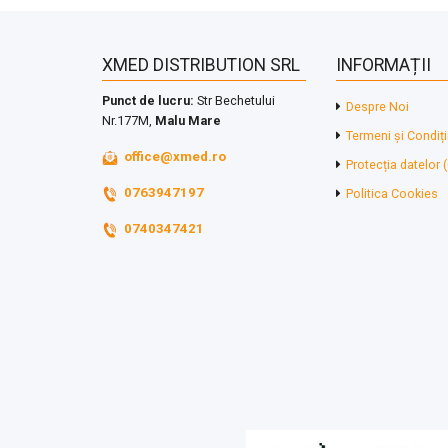
XMED DISTRIBUTION SRL
INFORMAȚII
Punct de lucru:
Str Bechetului
Despre Noi
Nr.177M,
Malu Mare
Termeni și Condiți
office@xmed.ro
Protecția datelor
0763947197
Politica Cookies
0740347421