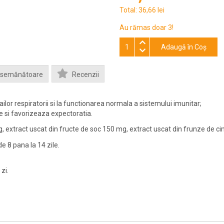
Total:
36,66 lei
Au rămas doar 3!
Adaugă în Coş
Asemănătoare
Recenzii
ilor respiratorii si la functionarea normala a sistemului imunitar;
e si favorizeaza expectoratia.
g, extract uscat din fructe de soc 150 mg, extract uscat din frunze de c
e 8 pana la 14 zile.
zi.