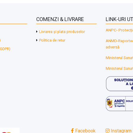
COMENZI & LIVRARE
LINK-URI UT
ANPC- Protecți
Livrarea și plata produselor
i
Politica de retur
ANMD-Raporteaz
adversă
 (GDPR)
Ministerul Sanat
Ministerul Sanat
Facebook
Instagram