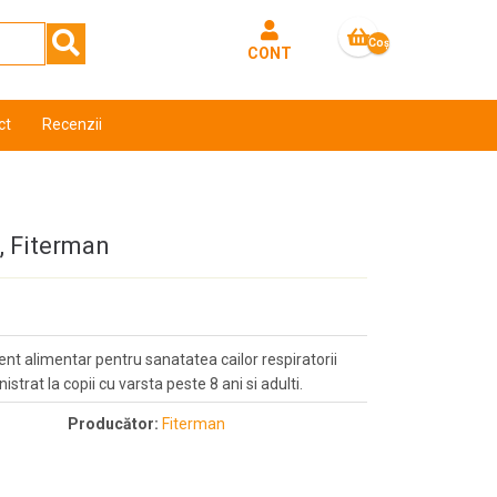
Coş
CONT
gol
ct
Recenzii
, Fiterman
t alimentar pentru sanatatea cailor respiratorii
strat la copii cu varsta peste 8 ani si adulti.
Producător:
Fiterman