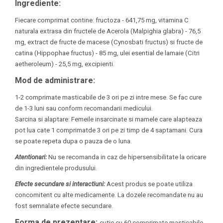
Ingrediente:
Fiecare comprimat contine: fructoza - 641,75 mg, vitamina C
naturala extrasa din fructele de Acerola (Malpighia glabra) - 76,5
mg, extract de fructe de macese (Cynosbati fructus) si fructe de
catina (Hippophae fructus) - 85 mg, ulei esential de lamaie (Citri
aetheroleum) - 25,5 mg, excipienti.
Mod de administrare:
1-2 comprimate masticabile de 3 ori pe zi intre mese. Se fac cure
de 1-3 luni sau conform recomandarii medicului.
Sarcina si alaptare: Femeile insarcinate si mamele care alapteaza
pot lua cate 1 comprimatde 3 ori pe zi timp de 4 saptamani. Cura
se poate repeta dupa o pauza de o luna.
Atentionari:
Nu se recomanda in caz de hipersensibilitate la oricare
din ingredientele produsului.
Efecte secundare si interactiuni:
Acest produs se poate utiliza
concomitent cu alte medicamente. La dozele recomandate nu au
fost semnalate efecte secundare.
Forma de prezentare:
cutie cu 60 comprimate masticabile