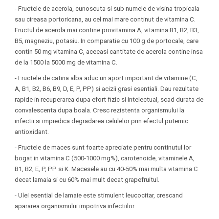
- Fructele de acerola, cunoscuta si sub numele de visina tropicala
sau cireasa portoricana, au cel mai mare continut de vitamina C.
Fructul de acerola mai contine provitamina A, vitamina B1, B2, B3,
B5, magneziu, potasiu. In comparatie cu 100 g de portocale, care
contin 50 mg vitamina C, aceeasi cantitate de acerola contine insa
de la 1500 la 5000 mg de vitamina C.
- Fructele de catina alba aduc un aport important de vitamine (C,
A, B1, B2, B6, B9, D, E, P, PP) si acizii grasi esentiali. Dau rezultate
rapide in recuperarea dupa efort fizic si intelectual, scad durata de
convalescenta dupa boala. Cresc rezistenta organismului la
infectii si impiedica degradarea celulelor prin efectul puternic
antioxidant.
- Fructele de maces sunt foarte apreciate pentru continutul lor
bogat in vitamina C (500-1000 mg%), carotenoide, vitaminele A,
B1, B2, E, P, PP si K. Macesele au cu 40-50% mai multa vitamina C
decat lamaia si cu 60% mai mult decat grapefruitul.
- Ulei esential de lamaie este stimulent leucocitar, crescand
apararea organismului impotriva infectiilor.