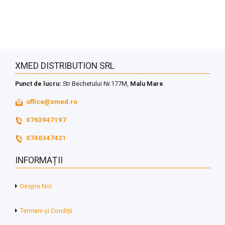
XMED DISTRIBUTION SRL
Punct de lucru:
Str Bechetului Nr.177M,
Malu Mare
office@xmed.ro
0763947197
0740347421
INFORMAȚII
Despre Noi
Termeni și Condiții