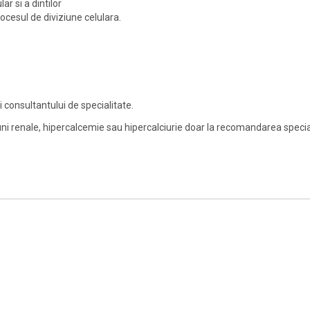
r si a dintilor
ocesul de diviziune celulara.
consultantului de specialitate.
ni renale, hipercalcemie sau hipercalciurie doar la recomandarea special