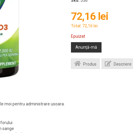
Sku:
536
72,16 lei
Total:
72,16 lei
Epuizat
Anunţă-mă
Produs
Descriere
e moi pentru administrare usoara.
sforului
in sange