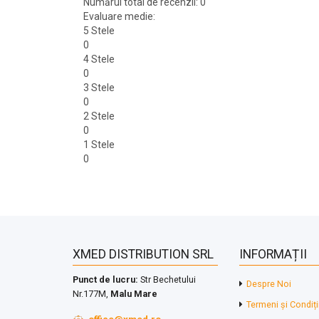
Numărul total de recenzii: 0
Evaluare medie:
5 Stele
0
4 Stele
0
3 Stele
0
2 Stele
0
1 Stele
0
XMED DISTRIBUTION SRL
INFORMAȚII
Punct de lucru:
Str Bechetului
Despre Noi
Nr.177M,
Malu Mare
Termeni și Condiți