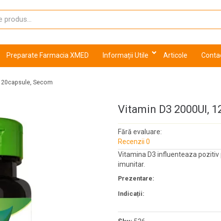
Preparate Farmacia XMED
Informații Utile
Articole
Conta
 120capsule, Secom
Vitamin D3 2000UI, 
Fără evaluare:
Recenzii 0
Vitamina D3 influenteaza pozitiv p
imunitar.
Prezentare:
Indicații: