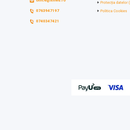
office@xmed.ro
Protecția datelor
0763947197
Politica Cookies
0740347421