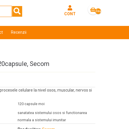
Coş
CONT
gol
ct
Recenzii
120capsule, Secom
rocesele celulare la nivel osos, muscular, nervos si
120 capsule moi
sanatatea sistemului osos si functionarea
normala a sistemului imunitar