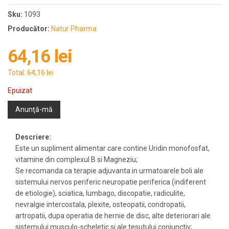
Sku:
1093
Producător:
Natur Pharma
64,16 lei
Total:
64,16 lei
Epuizat
Anunţă-mă
Descriere:
Este un supliment alimentar care contine Uridin monofosfat,
vitamine din complexul B si Magneziu;
Se recomanda ca terapie adjuvanta in urmatoarele boli ale
sistemului nervos periferic neuropatie periferica (indiferent
de etiologie), sciatica, lumbago, discopatie, radiculite,
nevralgie intercostala, plexite, osteopatii, condropatii,
artropatii, dupa operatia de hernie de disc, alte deteriorari ale
sistemului musculo-scheletic si ale tesutului conjunctiv;