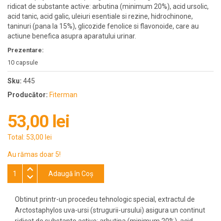
ridicat de substante active: arbutina (minimum 20%), acid ursolic,
acid tanic, acid galic, uleiuri esentiale si rezine, hidrochinone,
taninuri (pana la 15%), glicozide fenolice si flavonoide, care au
actiune benefica asupra aparatului urinar.
Prezentare:
10 capsule
Sku:
445
Producător:
Fiterman
53,00 lei
Total:
53,00 lei
Au rămas doar 5!
Adaugă în Coş
Obtinut printr-un procedeu tehnologic special, extractul de
Arctostaphylos uva-ursi (strugurii-ursului) asigura un continut