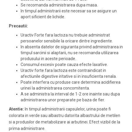
Se recomanda administrarea dupa masa.
In timpul administrarii este necesar sa se asigure un
aport sificient de lichide.
Precautii:
Uractiv Forte fara lactoza nu trebuie administrat
persoanelor sensibile la oricare dintre ingrediente.
In absenta datelor de siguranta privind administrarea in
timpul sarcinii si alaptarii, nu se recomanda utilizarea
produsului in aceste perioade.
Consumul excesiv poate cauza efecte laxative.
Uractiv forte fara lactoza este contraindicat in
afectiunile digestive iritative si in insuficienta renala.
Poate interfera cu produse care determina acidifierea
urinei la administrarea concomitenta.
A se administra la interval de 1-2 ore inainte sau dupa
administrarea unor preparate pe baza de fier.
Atentie:
In timpul administrarii capsulelor, urina poate fi
colorata in verde sau albastru datorita albastrului de metilen
si a produsilor de metabolizare ai arbutinei. Efect vizibil de la
prima administrare.