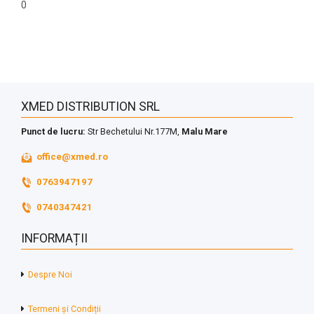
0
XMED DISTRIBUTION SRL
Punct de lucru:
Str Bechetului Nr.177M,
Malu Mare
office@xmed.ro
0763947197
0740347421
INFORMAȚII
Despre Noi
Termeni și Condiții