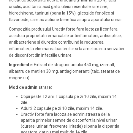
ridicat de substante active: arbutina (minimum 20%), acid
ursolic, acid tanic, acid galic, uleiuri esentiale si rezine,
hidrochinone, taninuri (pana la 15%), glicozide fenolice si
flavonoide, care au actiune benefica asupra aparatului urinar.
Compozitia produsului Uractiv forte fara lactoza ii confera
acestuia proprietati remarcabile antiinflamatorii, antiseptice,
antibacteriene si diuretice contribuind la reducerea
inflamatiei, la eliminarea bacteriilor si la ameliorarea senzatiei
de disconfort din infectiile urinare.
Ingrediente:
Extract de strugurii-ursului 450 mg, izomalt,
albastru de metilen 30 mg, antiaglomeranti (talc, stearat de
magneziu).
Mod de administrare:
Copii peste 12 ani: 1 capsula pe zi 10 zile, maxim 14
zile.
Adulti: 2 capsule pe zi 10 zile, maxim 14 zile.
Uractiv forte fara lacoza se administreaza de la
aparitia primelor semne de disconfort la nivel urinar
(durere, urinari frecvente, iritatie) si pana la disparitia
acestora, dar nu mai mult de 14 zile.