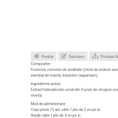
Produs
Descriere
Produse 
Compozitie:
Fructoză, corectori de aciditate (citrat de sodium acid 
esențial de mentă, îndulcitor (aspartam).
Ingrediente active:
Extract hidroalcoolic uscat din frunze de strugurii-ursu
mentă.
Mod de administrare:
Copii peste 12 ani: câte 1 plic de 2 ori pe zi;
Adulți: câte 1 plic de 3 ori pe zi.