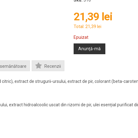
Sku:
316
21,39 lei
Total:
21,39 lei
Epuizat
Anunţă-mă
Asemănătoare
Recenzii
citric), extract de strugurii-ursului, extract de pir, colorant (beta-caroten)
lui, extract hidroalcoolic uscat din rizomi de pir, ulei esențial purificat 