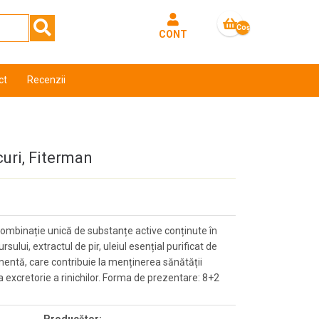
Coş
CONT
gol
ct
Recenzii
curi, Fiterman
 combinație unică de substanțe active conținute în
sului, extractul de pir, uleiul esențial purificat de
 mentă, care contribuie la menținerea sănătății
ia excretorie a rinichilor. Forma de prezentare: 8+2