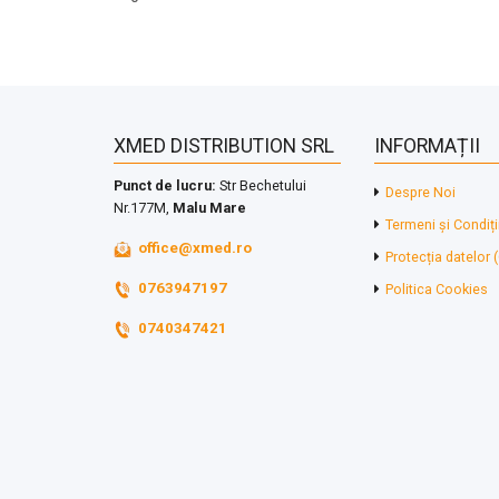
XMED DISTRIBUTION SRL
INFORMAȚII
Punct de lucru:
Str Bechetului
Despre Noi
Nr.177M,
Malu Mare
Termeni și Condiți
office@xmed.ro
Protecția datelor
0763947197
Politica Cookies
0740347421