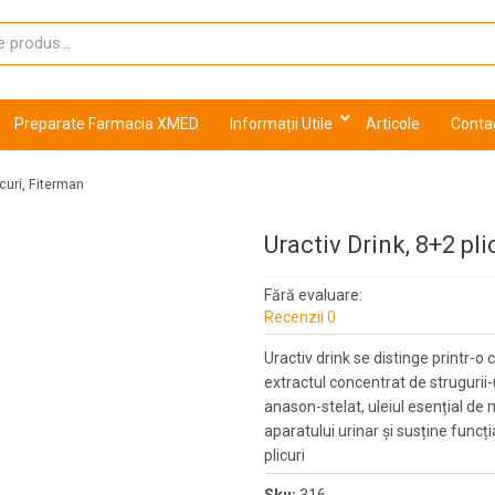
Preparate Farmacia XMED
Informații Utile
Articole
Conta
icuri, Fiterman
Uractiv Drink, 8+2 pli
Fără evaluare:
Recenzii 0
Uractiv drink se distinge printr-o
extractul concentrat de strugurii-ur
anason-stelat, uleiul esențial de
aparatului urinar și susține funcț
plicuri