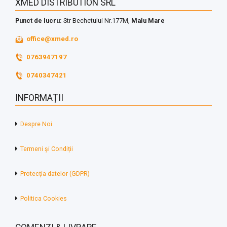
XMED DISTRIBUTION SRL
Punct de lucru:
Str Bechetului Nr.177M,
Malu Mare
office@xmed.ro
0763947197
0740347421
INFORMAȚII
Despre Noi
Termeni și Condiții
Protecția datelor (GDPR)
Politica Cookies