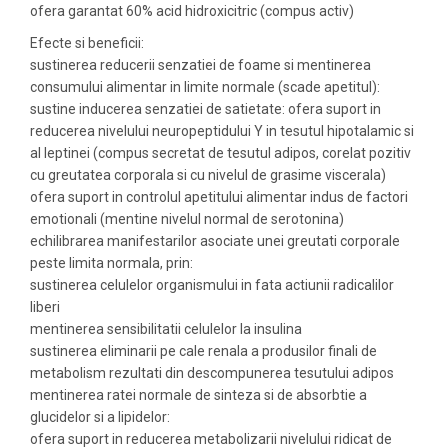
ofera garantat 60% acid hidroxicitric (compus activ)
Efecte si beneficii:
sustinerea reducerii senzatiei de foame si mentinerea
consumului alimentar in limite normale (scade apetitul):
sustine inducerea senzatiei de satietate: ofera suport in
reducerea nivelului neuropeptidului Y in tesutul hipotalamic si
al leptinei (compus secretat de tesutul adipos, corelat pozitiv
cu greutatea corporala si cu nivelul de grasime viscerala)
ofera suport in controlul apetitului alimentar indus de factori
emotionali (mentine nivelul normal de serotonina)
echilibrarea manifestarilor asociate unei greutati corporale
peste limita normala, prin:
sustinerea celulelor organismului in fata actiunii radicalilor
liberi
mentinerea sensibilitatii celulelor la insulina
sustinerea eliminarii pe cale renala a produsilor finali de
metabolism rezultati din descompunerea tesutului adipos
mentinerea ratei normale de sinteza si de absorbtie a
glucidelor si a lipidelor:
ofera suport in reducerea metabolizarii nivelului ridicat de