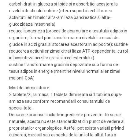
carbohidrati in glucoza si lipide si a absorbtiei acestora la
nivelul intestinului subtire (ofera suport in echilibrarea
activitatii enzimelor alfa-amilaza pancreatica si alfa-
glucozidaza intestinala)
reduce lipogeneza (proces de acumulare a tesutului adipos in
organism, format prin transformarea nivelului crescut de
glucide in acizi grasi si stocarea acestora in adipocite); sustine
reducerea actiunii enzimei citrat liaza ATP-dependenta, cu rol
in biosinteza acizilor grasi si a colesterolului)
sustine transformarea grasimii depozitate sub forma de
tesut adipos in energie (mentine nivelul normal al enzimei
malonil-CoA)
Mod de administrare:
2 tablete/zi, la masa, 1 tableta dimineata si 1 tableta dupa-
amiaza sau conform recomandarii consultantului de
specialitate.
Deoarece produsul include ingrediente provenite din surse
naturale, acesta nu este standardizat din punct de vedere al
proprietatilor organoleptice. Astfel, pot exista variatii privind
culoarea, mirosul sau aspectul de la un lot la altul, fara a