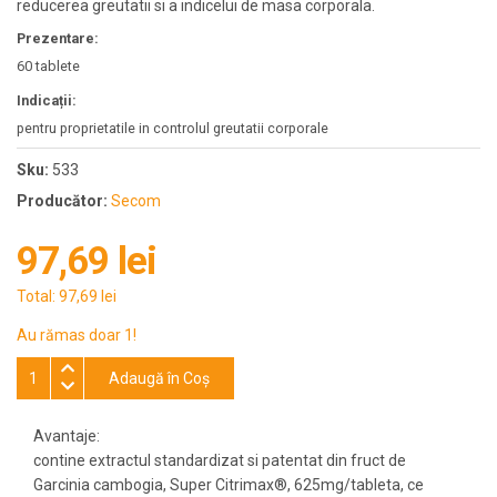
reducerea greutatii si a indicelui de masa corporala.
Prezentare:
60 tablete
Indicații:
pentru proprietatile in controlul greutatii corporale
Sku:
533
Producător:
Secom
97,69 lei
Total:
97,69 lei
Au rămas doar 1!
Adaugă în Coş
Avantaje:
contine extractul standardizat si patentat din fruct de
Garcinia cambogia, Super Citrimax®, 625mg/tableta, ce