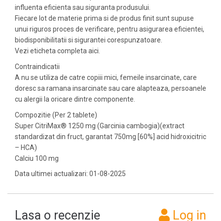
influenta eficienta sau siguranta produsului.
Fiecare lot de materie prima si de produs finit sunt supuse
unui riguros proces de verificare, pentru asigurarea eficientei,
biodisponibilitatii si sigurantei corespunzatoare.
Vezi eticheta completa aici.
Contraindicatii
A nu se utiliza de catre copiii mici, femeile insarcinate, care
doresc sa ramana insarcinate sau care alapteaza, persoanele
cu alergii la oricare dintre componente.
Compozitie (Per 2 tablete)
Super CitriMax® 1250 mg (Garcinia cambogia)(extract
standardizat din fruct, garantat 750mg [60%] acid hidroxicitric
– HCA)
Calciu 100 mg
Data ultimei actualizari: 01-08-2025
Lasa o recenzie
Log in