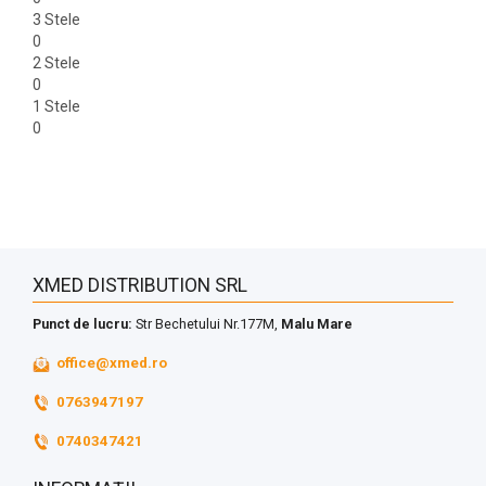
3 Stele
0
2 Stele
0
1 Stele
0
XMED DISTRIBUTION SRL
Punct de lucru:
Str Bechetului Nr.177M,
Malu Mare
office@xmed.ro
0763947197
0740347421