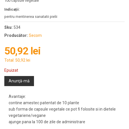
100 capsule vegetale
Indicații:
pentru mentinerea sanatatii pielii
Sku:
534
Producător:
Secom
50,92 lei
Total:
50,92 lei
Epuizat
Anunţă-mă
Avantaje:
contine amestec patentat de 10 plante
sub forma de capsule vegetale ce pot fi folosite si in dietele
vegetariene/vegane
ajunge pana la 100 de zile de administrare