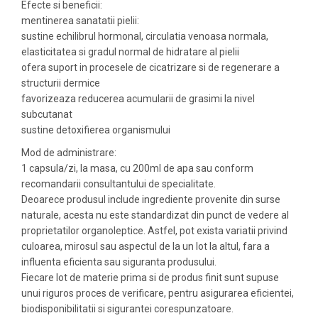
Efecte si beneficii:
mentinerea sanatatii pielii:
sustine echilibrul hormonal, circulatia venoasa normala,
elasticitatea si gradul normal de hidratare al pielii
ofera suport in procesele de cicatrizare si de regenerare a
structurii dermice
favorizeaza reducerea acumularii de grasimi la nivel
subcutanat
sustine detoxifierea organismului
Mod de administrare:
1 capsula/zi, la masa, cu 200ml de apa sau conform
recomandarii consultantului de specialitate.
Deoarece produsul include ingrediente provenite din surse
naturale, acesta nu este standardizat din punct de vedere al
proprietatilor organoleptice. Astfel, pot exista variatii privind
culoarea, mirosul sau aspectul de la un lot la altul, fara a
influenta eficienta sau siguranta produsului.
Fiecare lot de materie prima si de produs finit sunt supuse
unui riguros proces de verificare, pentru asigurarea eficientei,
biodisponibilitatii si sigurantei corespunzatoare.