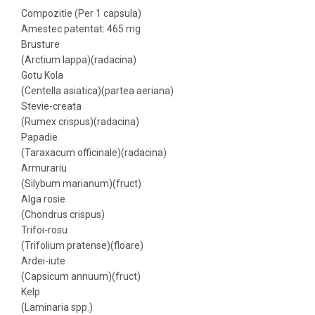
Compozitie (Per 1 capsula)
Amestec patentat: 465 mg
Brusture
(Arctium lappa)(radacina)
Gotu Kola
(Centella asiatica)(partea aeriana)
Stevie-creata
(Rumex crispus)(radacina)
Papadie
(Taraxacum officinale)(radacina)
Armurariu
(Silybum marianum)(fruct)
Alga rosie
(Chondrus crispus)
Trifoi-rosu
(Trifolium pratense)(floare)
Ardei-iute
(Capsicum annuum)(fruct)
Kelp
(Laminaria spp.)