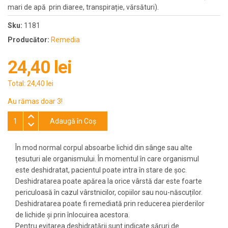
mari de apă prin diaree, transpirație, vărsături).
Sku:
1181
Producător:
Remedia
24,40 lei
Total:
24,40 lei
Au rămas doar 3!
Adaugă în Coş
În mod normal corpul absoarbe lichid din sânge sau alte
țesuturi ale organismului. În momentul în care organismul
este deshidratat, pacientul poate intra în stare de șoc.
Deshidratarea poate apărea la orice vârstă dar este foarte
periculoasă în cazul vârstnicilor, copiilor sau nou-născuților.
Deshidratarea poate fi remediată prin reducerea pierderilor
de lichide și prin înlocuirea acestora.
Pentru evitarea deshidratării sunt indicate săruri de