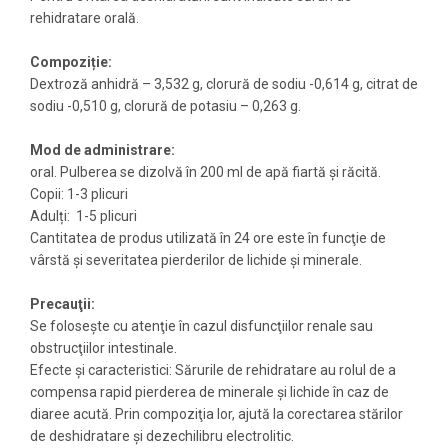
rehidratare orală.
Compoziție:
Dextroză anhidră – 3,532 g, clorură de sodiu -0,614 g, citrat de
sodiu -0,510 g, clorură de potasiu – 0,263 g.
Mod de administrare:
oral. Pulberea se dizolvă în 200 ml de apă fiartă şi răcită.
Copii: 1-3 plicuri
Adulți: 1-5 plicuri
Cantitatea de produs utilizată în 24 ore este în funcţie de
vârstă şi severitatea pierderilor de lichide şi minerale.
Precauţii:
Se foloseşte cu atenţie în cazul disfuncţiilor renale sau
obstrucţiilor intestinale.
Efecte și caracteristici: Sărurile de rehidratare au rolul de a
compensa rapid pierderea de minerale şi lichide în caz de
diaree acută. Prin compoziţia lor, ajută la corectarea stărilor
de deshidratare şi dezechilibru electrolitic.