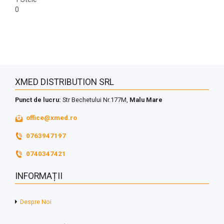
0
XMED DISTRIBUTION SRL
Punct de lucru:
Str Bechetului Nr.177M,
Malu Mare
office@xmed.ro
0763947197
0740347421
INFORMAȚII
Despre Noi