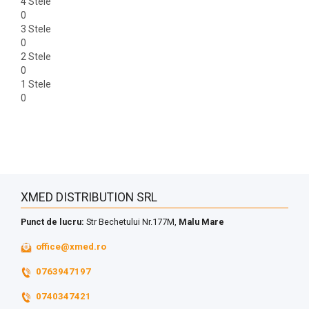
4 Stele
0
3 Stele
0
2 Stele
0
1 Stele
0
XMED DISTRIBUTION SRL
Punct de lucru:
Str Bechetului Nr.177M,
Malu Mare
office@xmed.ro
0763947197
0740347421