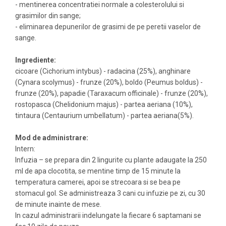
- mentinerea concentratiei normale a colesterolului si
grasimilor din sange;
- eliminarea depunerilor de grasimi de pe peretii vaselor de
sange.
Ingrediente:
cicoare (Cichorium intybus) - radacina (25%), anghinare
(Cynara scolymus) - frunze (20%), boldo (Peumus boldus) -
frunze (20%), papadie (Taraxacum officinale) - frunze (20%),
rostopasca (Chelidonium majus) - partea aeriana (10%),
tintaura (Centaurium umbellatum) - partea aeriana(5%).
Mod de administrare:
Intern:
Infuzia – se prepara din 2 lingurite cu plante adaugate la 250
ml de apa clocotita, se mentine timp de 15 minute la
temperatura camerei, apoi se strecoara si se bea pe
stomacul gol. Se administreaza 3 cani cu infuzie pe zi, cu 30
de minute inainte de mese.
In cazul administrarii indelungate la fiecare 6 saptamani se