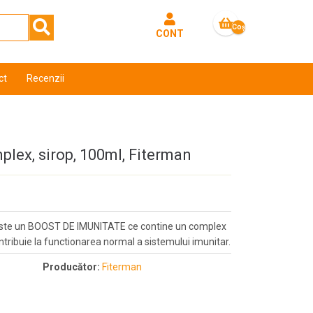
Coş
CONT
gol
ct
Recenzii
lex, sirop, 100ml, Fiterman
este un BOOST DE IMUNITATE ce contine un complex
ntribuie la functionarea normal a sistemului imunitar.
Producător:
Fiterman