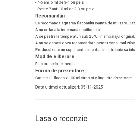
- 4-6 ani: 5 ml de 3-4 ori pe zi
- Peste 7 ani: 10 ml de 2-3 ori pe zi
Recomandari
Se recomanda agitarea flaconului inainte de utilizare. Dat
A nu se lasa la indemana copiilor mici.
A se pastra la temperaturi sub 25°C, in ambalajul original.
A nu se depasi doza recomandata pentru consumul zilnic
Produsul este un supliment alimentar si nu trebuie sa inlo
Mod de eliberare
Fara prescriptie medicala.
Forma de prezentare
Cutie cu 1 flacon x 100 ml sirop si o lingurita dozatoare
Data ultimei actualizari: 05-11-2025
Lasa o recenzie