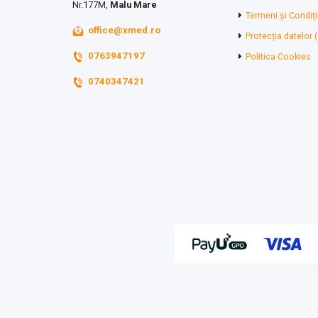
Nr.177M,
Malu Mare
Termeni și Condiți
office@xmed.ro
Protecția datelor
0763947197
Politica Cookies
0740347421