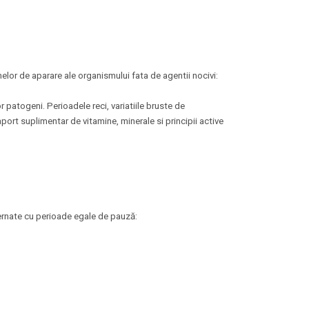
lor de aparare ale organismului fata de agentii nocivi:
or patogeni. Perioadele reci, variatiile bruste de
aport suplimentar de vitamine, minerale si principii active
ternate cu perioade egale de pauză: