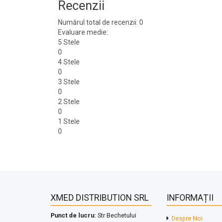
Recenzii
Numărul total de recenzii: 0
Evaluare medie:
5 Stele
0
4 Stele
0
3 Stele
0
2 Stele
0
1 Stele
0
XMED DISTRIBUTION SRL
INFORMAȚII
Punct de lucru:
Str Bechetului
Despre Noi