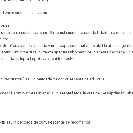
rdizat in vitamina C – 20 mg
9/2011
un sistem imunitar puternic. Sistemul imunitar cuprinde totalitatea mecanisme
e etc.
ei de 10 ani; pana la aceasta varsta copiii sunt mai vulnerabili la atacul agentil
sistemul imunitar si favorizeaza aparitia imbolnavirilor. In aceste perioade, un 
imunitar in lupta impotriva agentilor nocivi.
tiuni respiratorii) sau in perioada de convalescenta ca adjuvant.
omandă administrarea în special în sezonul rece, în cure de 2-4 săptămâni, al
atorii) sau în perioada de convalescență, se recomandă: