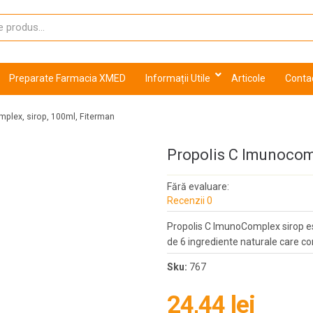
Preparate Farmacia XMED
Informații Utile
Articole
Conta
plex, sirop, 100ml, Fiterman
Propolis C Imunocomp
Fără evaluare:
Recenzii 0
Propolis C ImunoComplex sirop 
de 6 ingrediente naturale care co
Sku:
767
24,44 lei