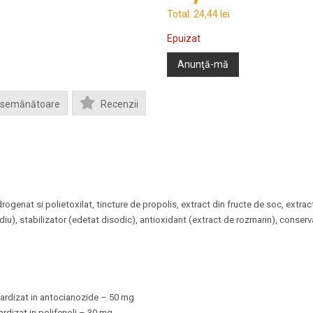
Total:
24,44 lei
Epuizat
Anunţă-mă
Asemănătoare
Recenzii
 hidrogenat si polietoxilat, tincture de propolis, extract din fructe de soc, ext
iu), stabilizator (edetat disodic), antioxidant (extract de rozmarin), conser
dardizat in antocianozide – 50 mg
rdizat in polifenoli – 30 mg