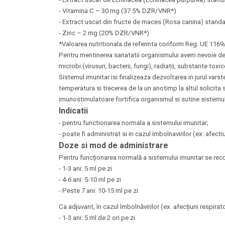
- Vitamina C – 30 mg (37.5% DZR/VNR*)
- Extract uscat din fructe de maces (Rosa canina) standa
- Zinc – 2 mg (20% DZR/VNR*)
*Valoarea nutritionala de referinta conform Reg. UE 116
Pentru mentinerea sanatatii organismului avem nevoie de 
microbi (virusuri, bacterii, fungi), radiatii, substante toxic
Sistemul imunitar isi finalizeaza dezvoltarea in jurul varst
temperatura si trecerea de la un anotimp la altul solicita 
imunostimulatoare fortifica organismul si sutine sistemul 
Indicatii
- pentru functionarea normala a sistemului imunitar;
- poate fi administrat si in cazul imbolnavirilor (ex: afec
Doze si mod de administrare
Pentru funcționarea normală a sistemului imunitar se rec
- 1-3 ani: 5 ml pe zi
- 4-6 ani: 5-10 ml pe zi
- Peste 7 ani: 10-15 ml pe zi
Ca adjuvant, în cazul îmbolnăvirilor (ex. afecțiuni respir
- 1-3 ani: 5 ml de 2 ori pe zi