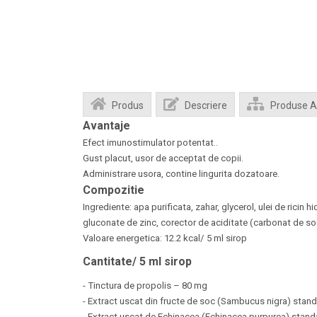
Produs
Descriere
Produse 
Avantaje
Efect imunostimulator potentat..
Gust placut, usor de acceptat de copii.
Administrare usora, contine lingurita dozatoare.
Compozitie
Ingrediente: apa purificata, zahar, glycerol, ulei de ricin
gluconate de zinc, corector de aciditate (carbonat de sod
Valoare energetica: 12.2 kcal/ 5 ml sirop
Cantitate/ 5 ml sirop
- Tinctura de propolis – 80 mg
- Extract uscat din fructe de soc (Sambucus nigra) stan
- Extract uscat de Echinacea (Echinacea purpurea) standa