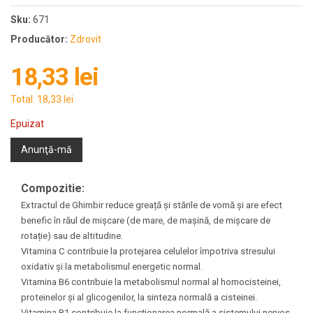
Sku:
671
Producător:
Zdrovit
18,33 lei
Total:
18,33 lei
Epuizat
Anunţă-mă
Compozitie:
Extractul de Ghimbir reduce greață și stările de vomă și are efect
benefic în răul de mișcare (de mare, de mașină, de mișcare de
rotație) sau de altitudine.
Vitamina C contribuie la protejarea celulelor împotriva stresului
oxidativ și la metabolismul energetic normal.
Vitamina B6 contribuie la metabolismul normal al homocisteinei,
proteinelor și al glicogenilor, la sinteza normală a cisteinei.
Vitamina B1 contribuie la funcționarea normală a sistemului nervos