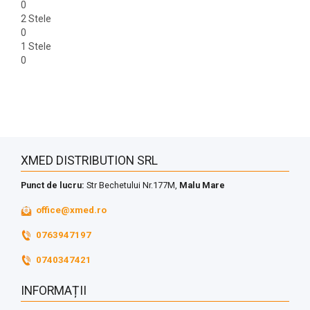
0
2 Stele
0
1 Stele
0
XMED DISTRIBUTION SRL
Punct de lucru:
Str Bechetului Nr.177M,
Malu Mare
office@xmed.ro
0763947197
0740347421
INFORMAȚII