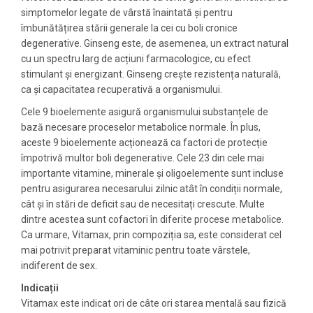
simptomelor legate de vârstă înaintată și pentru
îmbunătățirea stării generale la cei cu boli cronice
degenerative. Ginseng este, de asemenea, un extract natural
cu un spectru larg de acțiuni farmacologice, cu efect
stimulant și energizant. Ginseng crește rezistența naturală,
ca și capacitatea recuperativă a organismului.
Cele 9 bioelemente asigură organismului substanțele de
bază necesare proceselor metabolice normale. În plus,
aceste 9 bioelemente acționează ca factori de protecție
împotrivă multor boli degenerative. Cele 23 din cele mai
importante vitamine, minerale și oligoelemente sunt incluse
pentru asigurarea necesarului zilnic atât în condiții normale,
cât și în stări de deficit sau de necesitați crescute. Multe
dintre acestea sunt cofactori în diferite procese metabolice.
Ca urmare, Vitamax, prin compoziția sa, este considerat cel
mai potrivit preparat vitaminic pentru toate vârstele,
indiferent de sex.
Indicații
Vitamax este indicat ori de câte ori starea mentală sau fizică