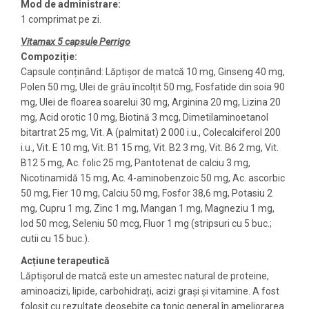
Mod de administrare:
1 comprimat pe zi.
Vitamax 5 capsule Perrigo
Compoziție:
Capsule conținând: Lăptișor de matcă 10 mg, Ginseng 40 mg,
Polen 50 mg, Ulei de grâu încolțit 50 mg, Fosfatide din soia 90
mg, Ulei de floarea soarelui 30 mg, Arginina 20 mg, Lizina 20
mg, Acid orotic 10 mg, Biotină 3 mcg, Dimetilaminoetanol
bitartrat 25 mg, Vit. A (palmitat) 2 000 i.u., Colecalciferol 200
i.u., Vit. E 10 mg, Vit. B1 15 mg, Vit. B2 3 mg, Vit. B6 2 mg, Vit.
B12 5 mg, Ac. folic 25 mg, Pantotenat de calciu 3 mg,
Nicotinamidă 15 mg, Ac. 4-aminobenzoic 50 mg, Ac. ascorbic
50 mg, Fier 10 mg, Calciu 50 mg, Fosfor 38,6 mg, Potasiu 2
mg, Cupru 1 mg, Zinc 1 mg, Mangan 1 mg, Magneziu 1 mg,
Iod 50 mcg, Seleniu 50 mcg, Fluor 1 mg (stripsuri cu 5 buc.;
cutii cu 15 buc.).
Acțiune terapeutică
Lăptișorul de matcă este un amestec natural de proteine,
aminoacizi, lipide, carbohidrați, acizi grași și vitamine. A fost
folosit cu rezultate deosebite ca tonic general în ameliorarea