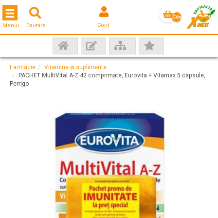
Toggle navigation
Coş
Cont
Meniu
Cautare
gol
Farmacie
Vitamine și suplimente
PACHET MultiVital A-Z 42 comprimate, Eurovita + Vitamax 5 capsule,
Perrigo