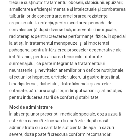
trebuie susținută: tratamentul oboselii, slăbiciunii, epuizării;
ameliorarea eficienței mentale și intelectuale și combaterea
tulburărilor de concentrare; ameliorarea rezistenței
organismului la infecții; pentru scurtarea perioadei de
convalescență după diverse boli, intervenții chirurgicale,
radioterapie; pentru creșterea performanței fizice, în special
la atleți; în tratamentul menopauzei și al impotenței
psihogene; pentru întârzierea proceselor degenerative ale
îmbătrânirii; pentru alinarea tensiunilor datorate
surmenajului; ca parte integrantă a tratamentului:
neurasteniei și nevritelor, anemiilor prin deficite nutriționale,
afecțiunilor hepatice, artritelor, ulcerului gastro-intestinal,
hiperlipidemiei, diabetului, distrofiilor pielii și anexelor
cutanate, părului și unghiilor; în timpul sarcinii și al lactației;
pentru inducerea stării de confort și stabilitate.
Mod de administrare
În absența unor prescripții medicale speciale, doza uzuală
este de o capsulă zilnic sau la două zile, după masă
administrata cu o cantitate suficienta de apa. în cazuri
severe, doza poate fi crescută conform recomandării