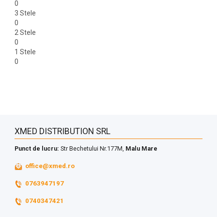
0
3 Stele
0
2 Stele
0
1 Stele
0
XMED DISTRIBUTION SRL
Punct de lucru:
Str Bechetului Nr.177M,
Malu Mare
office@xmed.ro
0763947197
0740347421