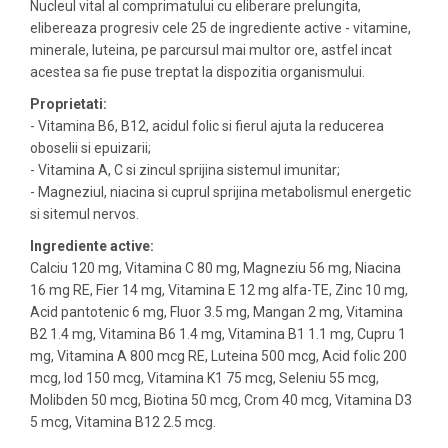
Nucleul vital al comprimatului cu eliberare prelungita,
elibereaza progresiv cele 25 de ingrediente active - vitamine,
minerale, luteina, pe parcursul mai multor ore, astfel incat
acestea sa fie puse treptat la dispozitia organismului.
Proprietati:
- Vitamina B6, B12, acidul folic si fierul ajuta la reducerea
oboselii si epuizarii;
- Vitamina A, C si zincul sprijina sistemul imunitar;
- Magneziul, niacina si cuprul sprijina metabolismul energetic
si sitemul nervos.
Ingrediente active:
Calciu 120 mg, Vitamina C 80 mg, Magneziu 56 mg, Niacina
16 mg RE, Fier 14 mg, Vitamina E 12 mg alfa-TE, Zinc 10 mg,
Acid pantotenic 6 mg, Fluor 3.5 mg, Mangan 2 mg, Vitamina
B2 1.4 mg, Vitamina B6 1.4 mg, Vitamina B1 1.1 mg, Cupru 1
mg, Vitamina A 800 mcg RE, Luteina 500 mcg, Acid folic 200
mcg, Iod 150 mcg, Vitamina K1 75 mcg, Seleniu 55 mcg,
Molibden 50 mcg, Biotina 50 mcg, Crom 40 mcg, Vitamina D3
5 mcg, Vitamina B12 2.5 mcg.