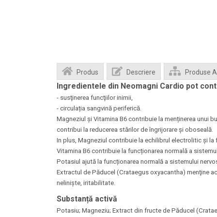
Produs
Descriere
Produse 
Ingredientele din Neomagni Cardio pot contr
- susţinerea funcţiilor inimii,
- circulația sangvină periferică.
Magneziul și Vitamina B6 contribuie la menținerea unui b
contribui la reducerea stărilor de îngrijorare și oboseală.
In plus, Magneziul contribuie la echilibrul electrolitic și 
Vitamina B6 contribuie la funcționarea normală a sistemul
Potasiul ajută la funcționarea normală a sistemului nervo
Extractul de Păducel (Crataegus oxyacantha) menţine activ
nelinişte, iritabilitate.
Substanță activă
Potasiu; Magneziu; Extract din fructe de Păducel (Cratae