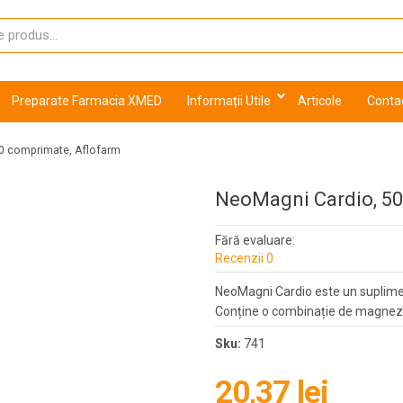
Preparate Farmacia XMED
Informații Utile
Articole
Conta
0 comprimate, Aflofarm
NeoMagni Cardio, 50
Fără evaluare:
Recenzii 0
NeoMagni Cardio este un suplimen
Conține o combinație de magneziu
Sku:
741
20,37 lei