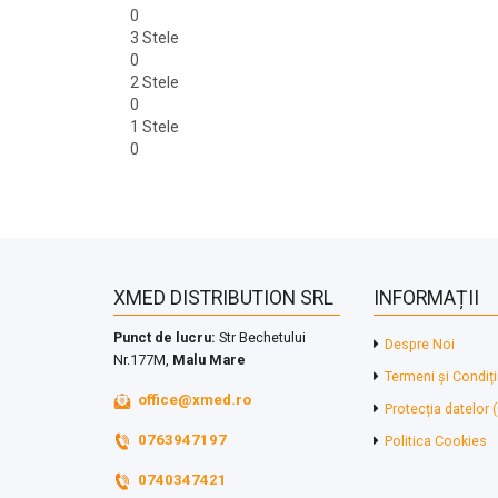
0
3 Stele
0
2 Stele
0
1 Stele
0
XMED DISTRIBUTION SRL
INFORMAȚII
Punct de lucru:
Str Bechetului
Despre Noi
Nr.177M,
Malu Mare
Termeni și Condiți
office@xmed.ro
Protecția datelor
0763947197
Politica Cookies
0740347421