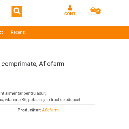
Coş
CONT
gol
ct
Recenzii
 comprimate, Aflofarm
t alimentar pentru adulți.
, vitamina B6, potasiu și extract de păducel.
Producător:
Aflofarm