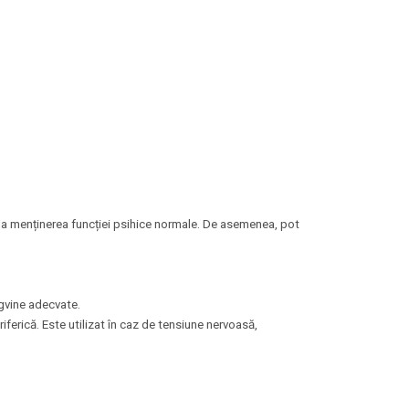
 la menținerea funcției psihice normale. De asemenea, pot
ngvine adecvate.
ferică. Este utilizat în caz de tensiune nervoasă,