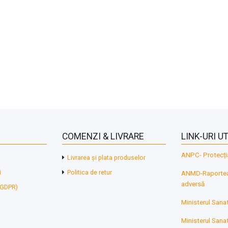
COMENZI & LIVRARE
LINK-URI UT
ANPC- Protecți
Livrarea și plata produselor
i
Politica de retur
ANMD-Raporteaz
adversă
 (GDPR)
Ministerul Sanat
Ministerul Sanat