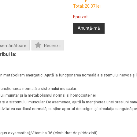
Total:
20,37 lei
Epuizat
Anunţă-mă
Asemănătoare
Recenzii
ibui la:
un metabolism energetic. Ajută la funcționarea normală a sistemului nervos și
la funcționarea normală a sistemului muscular.
ui imunitar și la metabolismul normal al homocisteinei.
s și a sistemului muscular. De asemenea, ajută la menținerea unei presiuni sa
itatea cardiacă normală, susţine aportul de oxigen și circulaţia sanguină peri
gus oxyacantha);Vitamina B6 (clorhidrat de piridoxină)