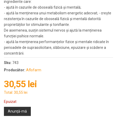
ingrediente care:
- ajută în cazurile de oboseală fizică şi mentală;
- ajută la menținerea unui metabolism energetic adecvat; - crește
rezistența în cazurile de oboseală fizică și mentală datorită
proprietăților lor stimulante și tonifiante.
De asemenea, susțin sistemul nervos și ajută la menținerea
funcției psihice normale.
- ajută la menținerea performanțelor fizice și mentale ridicate în
perioadele de suprasolicitare, slăbiciune, epuizare și scădere a
concentrării.
Sku:
743
Producător:
Aflofarm
30,55 lei
Total:
30,55 lei
Epuizat
Anunţă-mă