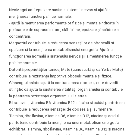
NeoMagni anti-epuizare susține sistemul nervos și ajută la
menținerea funcției psihice normale.
- ajută la menținerea performanțelor fizice și mentale ridicate în
perioadele de suprasolicitare, slăbiciune, epuizare și scădere a
concentrării.
Magneziul contribuie la reducerea senzațiilor de oboseală și
epuizare și la menținerea metabolismului energetic. Ajută la
funcționarea normală a sistemului nervos și la menținerea funcției
psihice normale.
Datorită proprietăților tonice, Mate (cunoscută și ca Yerba Mate)
contribuie la rezistența împotriva oboselii mentale și fizice.
Ginseng-ul asiatic ajută la contracararea oboselii; este dovedit
ştiinţific că ajută la susţinerea vitalităţii organismului şi contribuie
la păstrarea rezistenţei organismului la stres.
Riboflavina, vitamina B6, vitamina B12, niacina și acidul pantotenic
contribuie la reducerea senzației de oboseală și surmenare.
Tiamina, riboflavina, vitamina B6, vitamina B12, niacina și acidul
pantotenic contribuie la menținerea unui metabolism energetic
echilibrat. Tiamina, riboflavina, vitamina B6, vitamina B12 și niacina