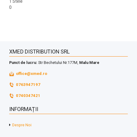
1 Stele
0
XMED DISTRIBUTION SRL
Punct de lucru:
Str Bechetului Nr.177M,
Malu Mare
office@xmed.ro
0763947197
0740347421
INFORMAȚII
Despre Noi