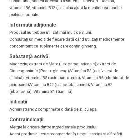
susțin funcționarea adecvată a sistemului nervos. Tiamina,
vitamina B6, vitamina B12 și niacina ajută la menținerea funcției
psihice normale.
Informații adiționale
Produsul nu trebuie utilizat mai mult de 3 luni.
Consultați un medic de fiecare dată când utilizați medicamente
concomitent cu suplimente care conțin ginseng.
Substanță activă
Magneziu; extract de Mate (Ilex paraguariensis);extract de
Ginseng-asiatic (Panax ginseng);Vitamina B3 (echivalent de
niacină) ;Vitamina B5 (acid pantotenic); Vitamina B6 (clorhidrat de
piridoxină);Vitamina B12 (cianocobalamină); Vitamina B2
(riboflavină); Vitamina B1 (tiamină)
Indicații
Administrare: 2 comprimate o dată pe zi, cu apă.
Contraindicații
Alergie la oricare dintre ingredientele produsului.
Acest produs nu este recomandat în timpul sarcinii și alăptării.