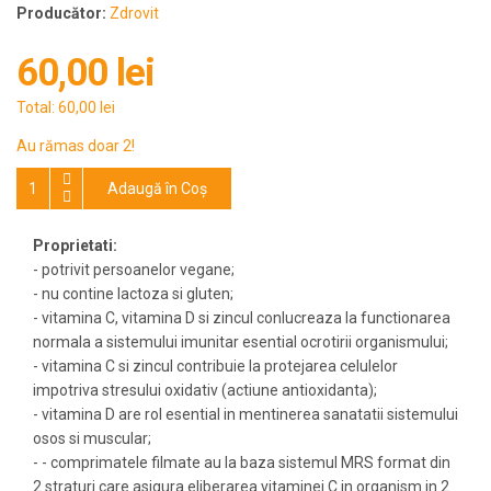
Producător:
Zdrovit
60,00 lei
Total:
60,00 lei
Au rămas doar 2!
Adaugă în Coş
Proprietati:
- potrivit persoanelor vegane;
- nu contine lactoza si gluten;
- vitamina C, vitamina D si zincul conlucreaza la functionarea
normala a sistemului imunitar esential ocrotirii organismului;
- vitamina C si zincul contribuie la protejarea celulelor
impotriva stresului oxidativ (actiune antioxidanta);
- vitamina D are rol esential in mentinerea sanatatii sistemului
osos si muscular;
- - comprimatele filmate au la baza sistemul MRS format din
2 straturi care asigura eliberarea vitaminei C in organism in 2