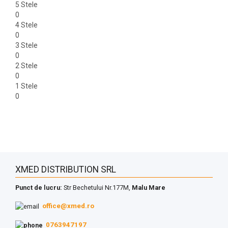
5 Stele
0
4 Stele
0
3 Stele
0
2 Stele
0
1 Stele
0
XMED DISTRIBUTION SRL
Punct de lucru:
Str Bechetului Nr.177M,
Malu Mare
office@xmed.ro
0763947197