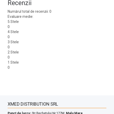
Recenzii
Numărul total de recenzii: 0
Evaluare medie:
5 Stele
0
4 Stele
0
3 Stele
0
2 Stele
0
1 Stele
0
XMED DISTRIBUTION SRL
Punct de lucru:
Str Bechetului Nr.177M,
Malu Mare