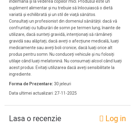
îndemâna şi la vederea copiilor mici. Produsul este un
supliment alimentar şi nu trebuie să înlocuiască o dietă
variată şi echilibrată şi un stil de viaţă sănătos.
Consultați un profesionist din domeniul sănătății: dacă vă
confruntați cu tulburări de somn pe termen lung; înainte de
utilizare, dacă sunteți gravidă, intenționați să rămâneți
gravidă sau alăptați; dacă aveți o afecțiune medicală, luați
medicamente sau aveți boli cronice; dacă luați orice alt
produs pentru somn. Nu conduceți vehicule și nu folosiți
utilaje când luați melatonină. Nu consumați alcool când luați
acest produs. Evitați utilizarea dacă aveți sensibilitate la
ingrediente.
Forma de Prezentare:
30 jeleuri
Data ultimei actualizari: 27-11-2025
Lasa o recenzie
Log in