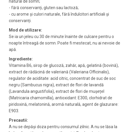
natural de somn;
- fără conservanți, gluten sau lactoză;
- cu arome și culori naturale, fără îndulcitori artificiali și
conservanți.
Mod de utilizare:
Se ia un jeleu cu 30 de minute înainte de culcare pentru o
noapte întreagă de somn. Poate fi mestecat, nu ai nevoie de
apă.
Ingrediente:
Vitamina B6, sirop de glucoză, zahăr, apă, gelatină (bovină),
extract de rădăcină de valeriană (Valeriana Officinalis),
regulator de aciditate: acid citric, concentrat de suc de soc
negru (Sambucus nigra), extract de flori de lavandă
(Lavandula angustifolia), extract de flori de mușețel
(Matricaria chamomilla), antioxidant: E300, clorhidrat de
piridoxină, melatonină, aromă naturală, agent de glazurare:
E903.
Precautii:
A nu se depăşi doza pentru consumul zilnic. A nu se lăsa la