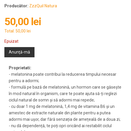
Producător:
ZzzQuil Natura
50,00 lei
Total:
50,00 lei
Epuizat
Anunţă-mă
Proprietati:
- melatonina poate contribui la reducerea timpului necesar
pentru a adormi;
- formulă pe bază de melatonină, un hormon care se găsește
în mod natural în organism, care te poate ajuta să-ți reglezi
ciclul natural de somn și să adormi mai repede;
- cu doar 1 mg de melatonină, 1,4 mg de vitamina B6 și un
amestec de extracte naturale din plante pentru a putea
adormi mai ușor, dar fără senzația de amețeală de a doua zi;
- nu dă dependență, te poți opri oricând ai restabilit ciclul