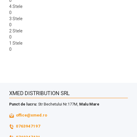
0
4 Stele
0
3 Stele
0
2 Stele
0
1 Stele
0
XMED DISTRIBUTION SRL
Punct de lucru:
Str Bechetului Nr.177M,
Malu Mare
office@xmed.ro
0763947197