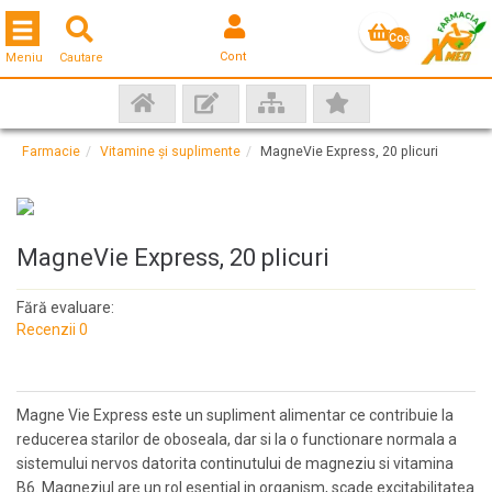
Toggle navigation
Coş
Cont
Meniu
Cautare
gol
Farmacie
Vitamine și suplimente
MagneVie Express, 20 plicuri
MagneVie Express, 20 plicuri
Fără evaluare:
Recenzii 0
Magne Vie Express este un supliment alimentar ce contribuie la
reducerea starilor de oboseala, dar si la o functionare normala a
sistemului nervos datorita continutului de magneziu si vitamina
B6. Magneziul are un rol esential in organism, scade excitabilitatea