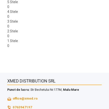
5 Stele
0
4 Stele
0
3 Stele
0
2 Stele
0
1 Stele
0
XMED DISTRIBUTION SRL
Punct de lucru:
Str Bechetului Nr.177M,
Malu Mare
office@xmed.ro
0763947197