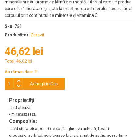
mineralizare cu arome de lămâie și mentă. Litorsal este un produs
care oferă hidratare și ajută la menținerea echilibrului electrolitic al
corpului prin conținutul de minerale și vitamina C.
Sku:
764
Producător:
Zdrovit
46,62 lei
Total:
46,62 lei
Au rămas doar 2!
Adaugă în Coş
Proprietăți:
- hidratează;
- mineralizează.
Compozitie:
-acid citric, bicarbonat de sodiu, glucoza anhidră, fosfat
dipotașic, sorbitol, acid L-ascorbic, ciclamat de sodiu, acesulfam-