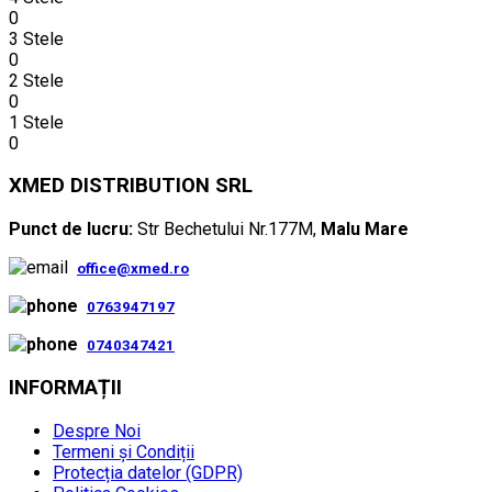
0
3 Stele
0
2 Stele
0
1 Stele
0
XMED DISTRIBUTION SRL
Punct de lucru:
Str Bechetului Nr.177M,
Malu Mare
office@xmed.ro
0763947197
0740347421
INFORMAȚII
Despre Noi
Termeni și Condiții
Protecția datelor (GDPR)