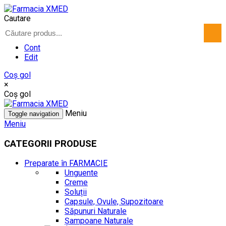
Cautare
Cont
Edit
Coş gol
×
Coş gol
Meniu
Toggle navigation
Meniu
CATEGORII PRODUSE
Preparate în FARMACIE
Unguente
Creme
Soluții
Capsule, Ovule, Supozitoare
Săpunuri Naturale
Șampoane Naturale