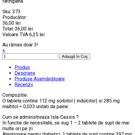
faringiana.
Sku:
373
Producător:
36,00 lei
Total:
36,00 lei
Valoare TVA
6,25 lei
Au rămas doar 3!
×
Adaugă în Coş
Produs
Descriere
Produse Asemănătoare
Recenzii
Compozitie:
O tableta contine 112 mg sorbitol ( indulcitor) si 285 mg
maltitol = 0,033 unitati de paine.
Cum se administreaza Isla-Cassis ?
In functie de necesitate, se sug 1 – 2 tablete de supt de mai
multe ori pe zi.
Atentionare pentru diabetici: 1 tableta de supt contine 397 mg