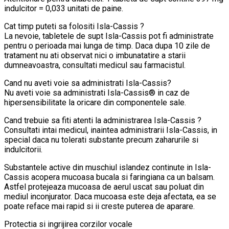
indulcitor = 0,033 unitati de paine.
Cat timp puteti sa folositi Isla-Cassis ?
La nevoie, tabletele de supt Isla-Cassis pot fi administrate
pentru o perioada mai lunga de timp. Daca dupa 10 zile de
tratament nu ati observat nici o imbunatatire a starii
dumneavoastra, consultati medicul sau farmacistul.
Cand nu aveti voie sa administrati Isla-Cassis?
Nu aveti voie sa administrati Isla-Cassis® in caz de
hipersensibilitate la oricare din componentele sale.
Cand trebuie sa fiti atenti la administrarea Isla-Cassis ?
Consultati intai medicul, inaintea administrarii Isla-Cassis, in
special daca nu tolerati substante precum zaharurile si
indulcitorii.
Substantele active din muschiul islandez continute in Isla-
Cassis acopera mucoasa bucala si faringiana ca un balsam.
Astfel protejeaza mucoasa de aerul uscat sau poluat din
mediul inconjurator. Daca mucoasa este deja afectata, ea se
poate reface mai rapid si ii creste puterea de aparare.
Protectia si ingrijirea corzilor vocale