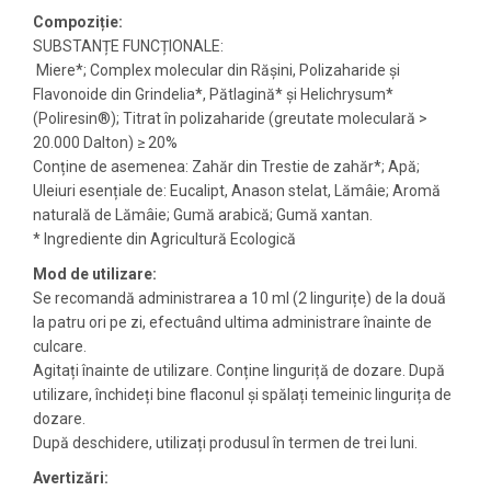
Compoziție:
SUBSTANȚE FUNCȚIONALE:
Miere*; Complex molecular din Rășini, Polizaharide și
Flavonoide din Grindelia*, Pătlagină* și Helichrysum*
(Poliresin®); Titrat în polizaharide (greutate moleculară >
20.000 Dalton) ≥ 20%
Conține de asemenea: Zahăr din Trestie de zahăr*; Apă;
Uleiuri esențiale de: Eucalipt, Anason stelat, Lămâie; Aromă
naturală de Lămâie; Gumă arabică; Gumă xantan.
* Ingrediente din Agricultură Ecologică
Mod de utilizare:
Se recomandă administrarea a 10 ml (2 lingurițe) de la două
la patru ori pe zi, efectuând ultima administrare înainte de
culcare.
Agitați înainte de utilizare. Conține linguriță de dozare. După
utilizare, închideți bine flaconul și spălați temeinic lingurița de
dozare.
După deschidere, utilizați produsul în termen de trei luni.
Avertizări: