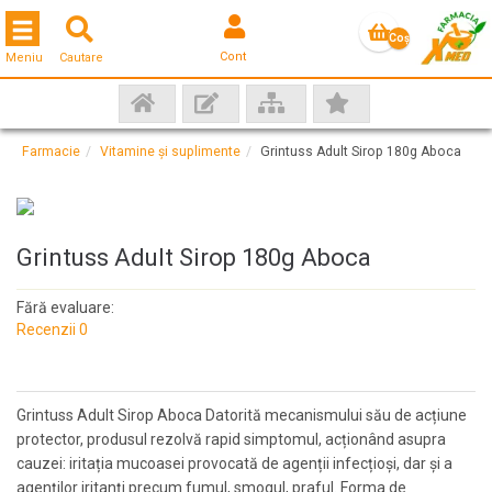
Toggle navigation
Coş
Cont
Meniu
Cautare
gol
Farmacie
Vitamine și suplimente
Grintuss Adult Sirop 180g Aboca
Grintuss Adult Sirop 180g Aboca
Fără evaluare:
Recenzii 0
Grintuss Adult Sirop Aboca Datorită mecanismului său de acțiune
protector, produsul rezolvă rapid simptomul, acționând asupra
cauzei: iritația mucoasei provocată de agenții infecțioși, dar și a
agenților iritanți precum fumul, smogul, praful. Forma de