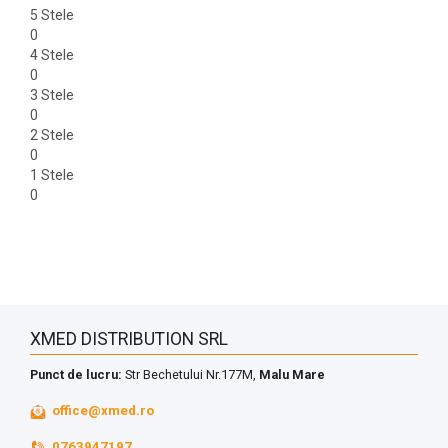
5 Stele
0
4 Stele
0
3 Stele
0
2 Stele
0
1 Stele
0
XMED DISTRIBUTION SRL
Punct de lucru:
Str Bechetului Nr.177M,
Malu Mare
office@xmed.ro
0763947197