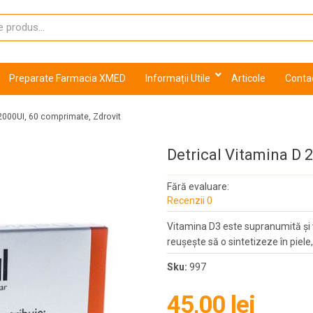
Preparate Farmacia XMED
Informații Utile
Articole
Conta
 2000UI, 60 comprimate, Zdrovit
Detrical Vitamina D 
Fără evaluare:
Recenzii 0
Vitamina D3 este supranumită și 
reușește să o sintetizeze în piele
Sku:
997
45,00 lei