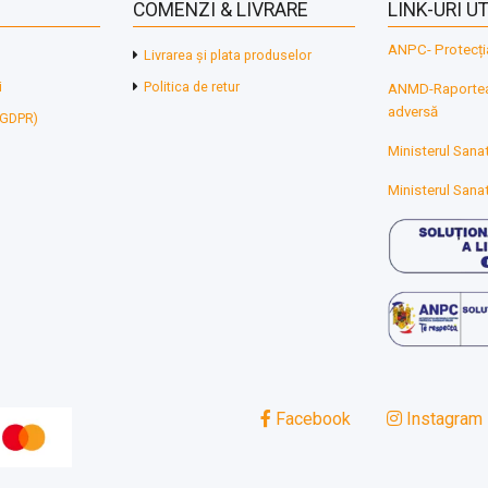
COMENZI & LIVRARE
LINK-URI UT
ANPC- Protecți
Livrarea și plata produselor
i
Politica de retur
ANMD-Raporteaz
adversă
 (GDPR)
Ministerul Sanat
Ministerul Sanat
Facebook
Instagram