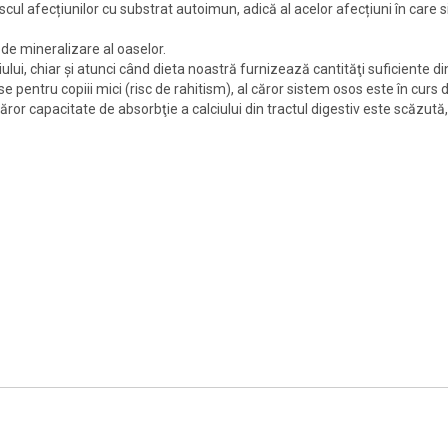
scul afecțiunilor cu substrat autoimun, adică al acelor afecțiuni în care 
 de mineralizare al oaselor.
ului, chiar şi atunci când dieta noastră furnizează cantităţi suficiente di
 pentru copiii mici (risc de rahitism), al căror sistem osos este în curs 
ror capacitate de absorbţie a calciului din tractul digestiv este scăzută,