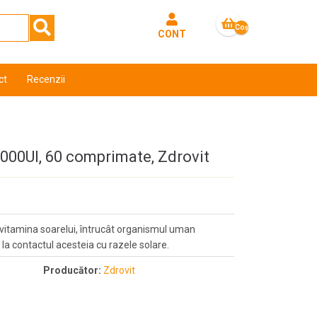
Coş
CONT
gol
ct
Recenzii
2000UI, 60 comprimate, Zdrovit
vitamina soarelui, întrucât organismul uman
, la contactul acesteia cu razele solare.
Producător:
Zdrovit