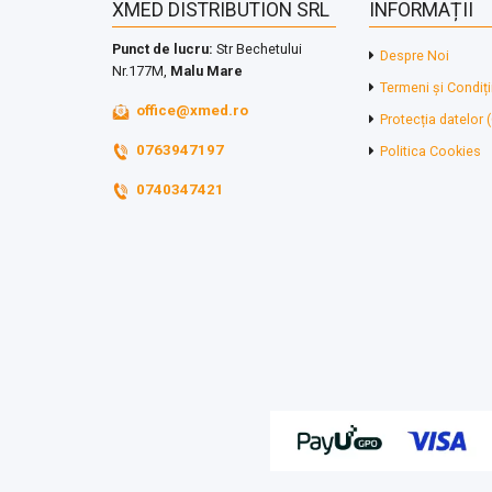
XMED DISTRIBUTION SRL
INFORMAȚII
Punct de lucru:
Str Bechetului
Despre Noi
Nr.177M,
Malu Mare
Termeni și Condiți
office@xmed.ro
Protecția datelor
0763947197
Politica Cookies
0740347421