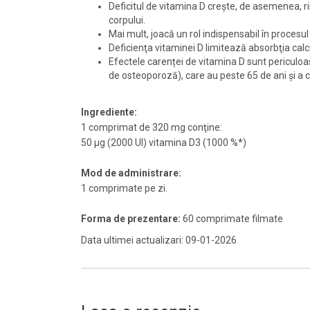
Deficitul de vitamina D crește, de asemenea, ri
corpului.
Mai mult, joacă un rol indispensabil în procesul
Deficienţa vitaminei D limitează absorbţia calci
Efectele carenței de vitamina D sunt periculoase
de osteoporoză), care au peste 65 de ani şi a că
Ingrediente:
1 comprimat de 320 mg conţine:
50 µg (2000 UI) vitamina D3 (1000 %*)
Mod de administrare:
1 comprimate pe zi.
Forma de prezentare:
60 comprimate filmate
Data ultimei actualizari: 09-01-2026