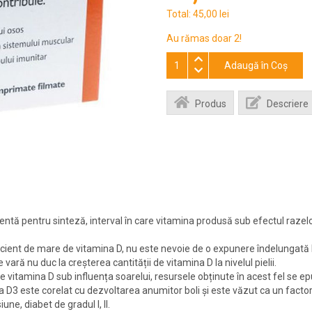
Total:
45,00 lei
Au rămas doar 2!
Adaugă în Coş
Produs
Descriere
entă pentru sinteză, interval în care vitamina produsă sub efectul razel
icient de mare de vitamina D, nu este nevoie de o expunere îndelungată 
 vară nu duc la creșterea cantității de vitamina D la nivelul pielii.
 vitamina D sub influența soarelui, resursele obținute în acest fel se e
a D3 este corelat cu dezvoltarea anumitor boli și este văzut ca un factor 
une, diabet de gradul I, II.