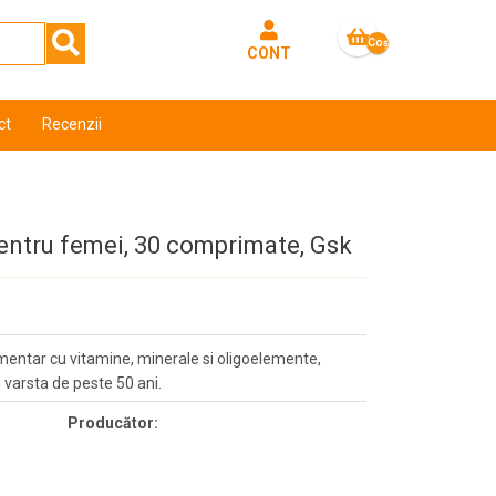
Coş
CONT
gol
ct
Recenzii
entru femei, 30 comprimate, Gsk
mentar cu vitamine, minerale si oligoelemente,
 varsta de peste 50 ani.
Producător: