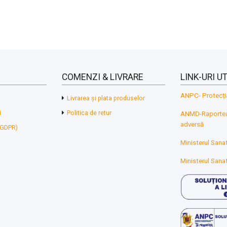
COMENZI & LIVRARE
LINK-URI UT
ANPC- Protecți
Livrarea și plata produselor
i
Politica de retur
ANMD-Raporteaz
adversă
 (GDPR)
Ministerul Sanat
Ministerul Sanat