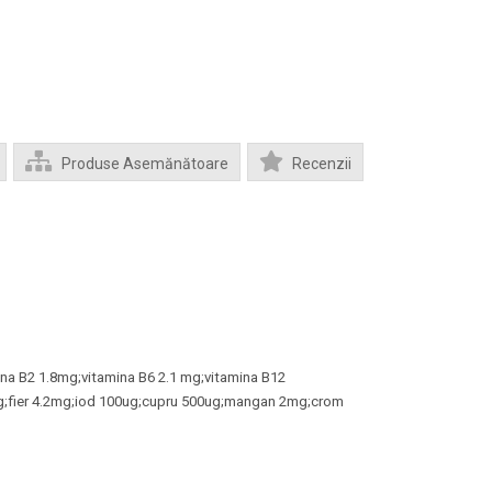
Produse Asemănătoare
Recenzii
na B2 1.8mg;vitamina B6 2.1 mg;vitamina B12
mg;fier 4.2mg;iod 100ug;cupru 500ug;mangan 2mg;crom