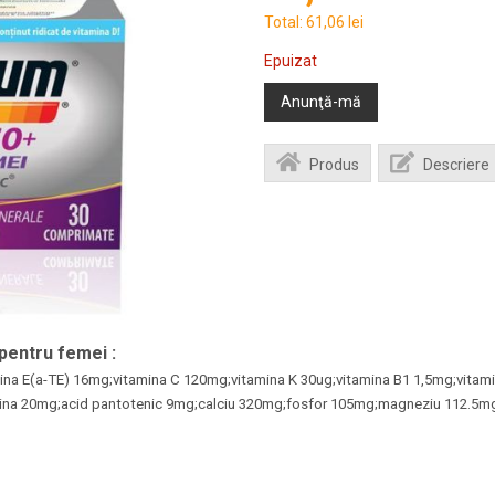
Total:
61,06 lei
Epuizat
Anunţă-mă
Produs
Descriere
pentru femei :
na E(a-TE) 16mg;vitamina C 120mg;vitamina K 30ug;vitamina B1 1,5mg;vitami
niacina 20mg;acid pantotenic 9mg;calciu 320mg;fosfor 105mg;magneziu 112.5