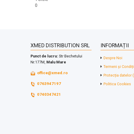
0
XMED DISTRIBUTION SRL
INFORMAȚII
Punct de lucru:
Str Bechetului
Despre Noi
Nr.177M,
Malu Mare
Termeni și Condiți
office@xmed.ro
Protecția datelor
0763947197
Politica Cookies
0740347421