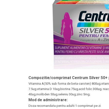
Compozitie/comprimat Centrum Silver 50+ 
Vitamina A(50% sub forma de beta-caroten) 800ug;vitami
7.5ug;vitamina D 10ug;biotina 75ug;acid folic 300ug; 
40ug;molibden 50ug;seleniu 30ug;zinc 5mg;
Mod de administrare:
Doza recomandata pentru adulti:1 comprimat pe zi.