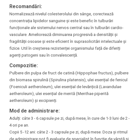
Recomandări:
Normalizează nivelul colesterolului din sânge, corectează
concentrația lipidelor sanguine și este benefic în tulburări
funcționale ale sistemului nervos central sau în tulburări cardio-
vasculare. Ameliorează diminuarea progresivă a densității și
fragilității osoase și este eficient în suprasolicitări intelectuale și
fizice. Util în creșterea rezistenței organismului față de diferiți
agenți patogeni sau în convalescență.
Compozitie:
Pulbere din pulpa de fruct de catină (Hippophae fructus), pulbere
din biomasa spirulină (Spirulina platensis), ulei esențial de fenicul
(Foeniculi aetheroleum), ulei esențial de levănțică (Lavandulae
aetheroleum), ulei esențial de mentă (Menthae piperită
aetheroleum) și excipienți.
Mod de administrare:
Adulți: câte 3 - 6 capsule pe zi, după mese, în cure de 1-3 luni de 2 -
4 ori pe an.
Copii 5 -12 ani: câte 2 - 3 capsule pe zi, după mese. Doza și ritmul
de administrare pot fi evaluate de specialist în funcție de vârstă și