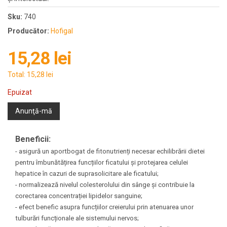
Sku:
740
Producător:
Hofigal
15,28 lei
Total:
15,28 lei
Epuizat
Anunţă-mă
Beneficii:
- asigură un aportbogat de fitonutrienți necesar echilibrării dietei
pentru îmbunătățirea funcțiilor ficatului și protejarea celulei
hepatice în cazuri de suprasolicitare ale ficatului;
- normalizează nivelul colesterolului din sânge și contribuie la
corectarea concentrației lipidelor sanguine;
- efect benefic asupra funcțiilor creierului prin atenuarea unor
tulburări funcționale ale sistemului nervos;