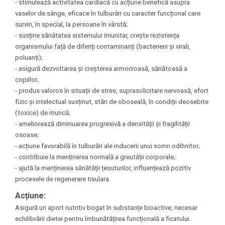
- stimulează activitatea cardiacă cu acțiune benefică asupra
vaselor de sânge, eficace în tulburări cu caracter funcțional care
survin, în special, la persoane în vârstă;
- susține sănătatea sistemului imunitar, crește rezistența
organismului față de diferiți contaminanți (bacterieni și virali,
poluanți);
- asigură dezvoltarea și creșterea armonioasă, sănătoasă a
copiilor;
- produs valoros în situații de stres, suprasolicitare nervoasă, efort
fizic și intelectual susținut, stări de oboseală, în condiții deosebite
(toxice) de muncă;
- ameliorează diminuarea progresivă a densității și fragilității
osoase;
- acțiune favorabilă în tulburări ale inducerii unui somn odihnitor;
- contribuie la menținerea normală a greutății corporale;
- ajută la menținerea sănătății țesuturilor, influențează pozitiv
procesele de regenerare tisulara.
Acțiune:
Asigură un aport nutritiv bogat în substanțe bioactive, necesar
echilibrării dietei pentru îmbunătățirea funcțională a ficatului.