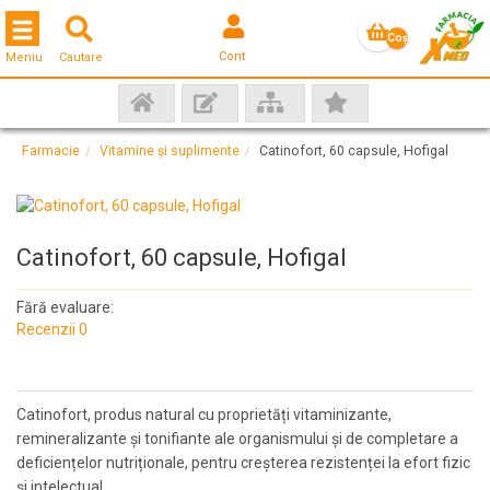
Toggle navigation
Coş
Cont
Meniu
Cautare
gol
Farmacie
Vitamine și suplimente
Catinofort, 60 capsule, Hofigal
Catinofort, 60 capsule, Hofigal
Fără evaluare:
Recenzii 0
Catinofort, produs natural cu proprietăți vitaminizante,
remineralizante și tonifiante ale organismului și de completare a
deficiențelor nutriționale, pentru creșterea rezistenței la efort fizic
și intelectual.