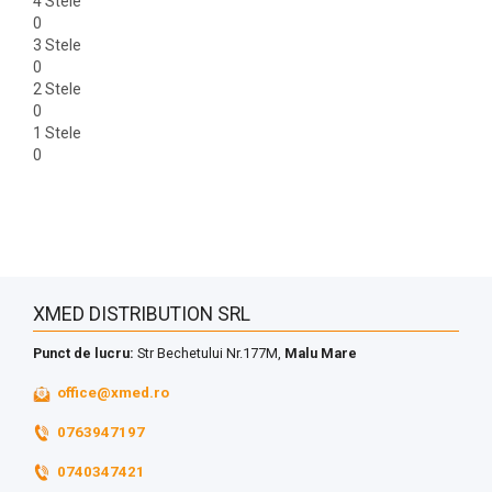
4 Stele
0
3 Stele
0
2 Stele
0
1 Stele
0
XMED DISTRIBUTION SRL
Punct de lucru:
Str Bechetului Nr.177M,
Malu Mare
office@xmed.ro
0763947197
0740347421