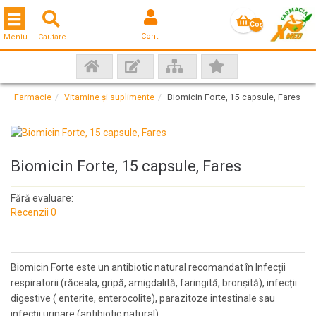
Toggle navigation
Coş
Cont
Meniu
Cautare
gol
Farmacie
Vitamine și suplimente
Biomicin Forte, 15 capsule, Fares
Biomicin Forte, 15 capsule, Fares
Fără evaluare:
Recenzii 0
Biomicin Forte este un antibiotic natural recomandat în Infecții
respiratorii (răceala, gripă, amigdalită, faringită, bronșită), infecții
digestive ( enterite, enterocolite), parazitoze intestinale sau
infecții urinare (antibiotic natural).