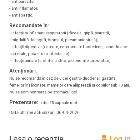
- antiparazitar;
- antiinflamator;
- antispastic.
Recomandate în:
- infecții și inflamații respiratorii (răceala, gripă, sinuzită,
amigdalită, faringită, bronșită, pneumonie virală);
- infecții digestive (enterite, enterocolite bacteriene, candidozice
sau virale, parazitoze intestinale);
- infecții urinare (uretrite, cistite, pielonefrite, prostatite).
Atenționări:
Nu se recomandă în caz de ulcer gastro-duodenal, gastrița,
femeilor însărcinate, mamelor care alăptează și copiilor sub 10 ani.
Nu se administrează pe stomacul gol.
Prezentare:
cutie 15 capsule moi.
Data ultimei actualizari: 06-04-2026
Lasa o recenzie
Log in