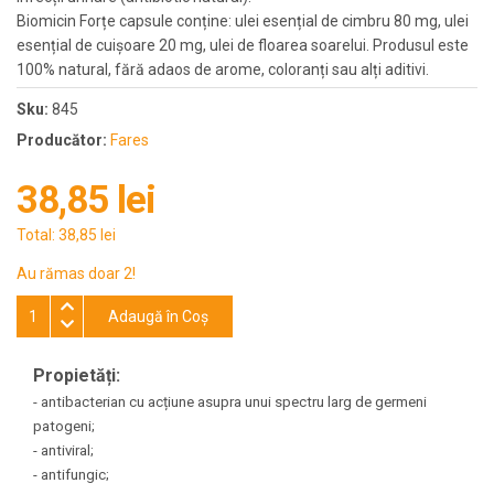
Biomicin Forțe capsule conține: ulei esențial de cimbru 80 mg, ulei
esențial de cuișoare 20 mg, ulei de floarea soarelui. Produsul este
100% natural, fără adaos de arome, coloranți sau alți aditivi.
Sku:
845
Producător:
Fares
38,85 lei
Total:
38,85 lei
Au rămas doar 2!
Adaugă în Coş
Propietăți:
- antibacterian cu acțiune asupra unui spectru larg de germeni
patogeni;
- antiviral;
- antifungic;