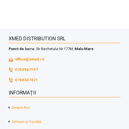
XMED DISTRIBUTION SRL
Punct de lucru:
Str Bechetului Nr.177M,
Malu Mare
office@xmed.ro
0763947197
0740347421
INFORMAȚII
Despre Noi
Termeni și Condiții