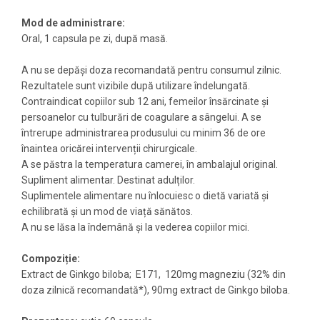
Mod de administrare:
Oral, 1 capsula pe zi, după masă.
A nu se depăși doza recomandată pentru consumul zilnic.
Rezultatele sunt vizibile după utilizare îndelungată.
Contraindicat copiilor sub 12 ani, femeilor însărcinate și
persoanelor cu tulburări de coagulare a sângelui. A se
întrerupe administrarea produsului cu minim 36 de ore
înaintea oricărei intervenții chirurgicale.
A se păstra la temperatura camerei, în ambalajul original.
Supliment alimentar. Destinat adulților.
Suplimentele alimentare nu înlocuiesc o dietă variată și
echilibrată și un mod de viață sănătos.
A nu se lăsa la îndemână și la vederea copiilor mici.
Compoziție:
Extract de Ginkgo biloba; E171, 120mg magneziu (32% din
doza zilnică recomandată*), 90mg extract de Ginkgo biloba.