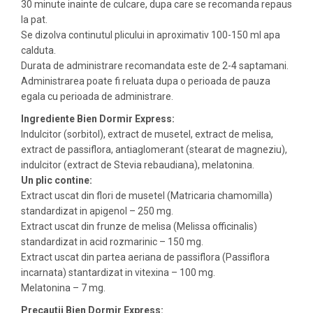
30 minute inainte de culcare, dupa care se recomanda repaus
la pat.
Se dizolva continutul plicului in aproximativ 100-150 ml apa
calduta.
Durata de administrare recomandata este de 2-4 saptamani.
Administrarea poate fi reluata dupa o perioada de pauza
egala cu perioada de administrare.
Ingrediente Bien Dormir Express:
Indulcitor (sorbitol), extract de musetel, extract de melisa,
extract de passiflora, antiaglomerant (stearat de magneziu),
indulcitor (extract de Stevia rebaudiana), melatonina.
Un plic contine:
Extract uscat din flori de musetel (Matricaria chamomilla)
standardizat in apigenol – 250 mg.
Extract uscat din frunze de melisa (Melissa officinalis)
standardizat in acid rozmarinic – 150 mg.
Extract uscat din partea aeriana de passiflora (Passiflora
incarnata) stantardizat in vitexina – 100 mg.
Melatonina – 7 mg.
Precautii Bien Dormir Express: