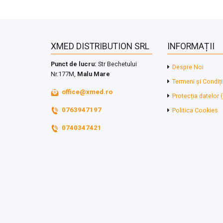
XMED DISTRIBUTION SRL
INFORMAȚII
Punct de lucru:
Str Bechetului
Despre Noi
Nr.177M,
Malu Mare
Termeni și Condiți
office@xmed.ro
Protecția datelor
0763947197
Politica Cookies
0740347421