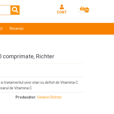
Coş
CONT
gol
ct
Recenzii
0 comprimate, Richter
i tratamentul unor stari cu deficit de Vitamina C
cesarul de Vitamina C
Producător:
Gedeon Richter