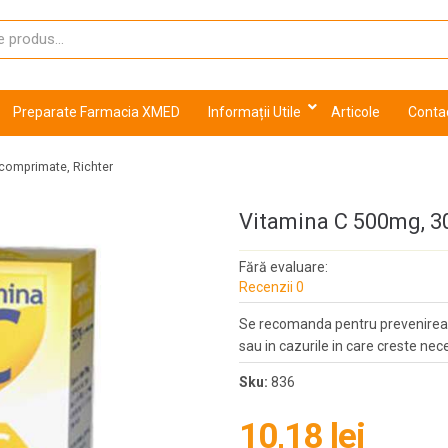
Preparate Farmacia XMED
Informații Utile
Articole
Conta
comprimate, Richter
Vitamina C 500mg, 3
Fără evaluare:
Recenzii 0
Se recomanda pentru prevenirea s
sau in cazurile in care creste ne
Sku:
836
10,18 lei