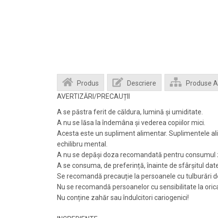
Produs
Descriere
Produse 
AVERTIZĂRI/PRECAUȚII
A se păstra ferit de căldura, lumină și umiditate.
A nu se lăsa la îndemâna și vederea copiilor mici.
Acesta este un supliment alimentar. Suplimentele alim
echilibru mental.
A nu se depăși doza recomandată pentru consumul zi
A se consuma, de preferință, înainte de sfârșitul date
Se recomandă precauție la persoanele cu tulburări de 
Nu se recomandă persoanelor cu sensibilitate la ori
Nu conține zahăr sau îndulcitori cariogenici!