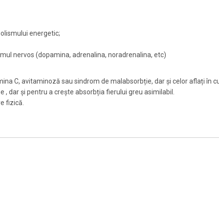
olismului energetic;
temul nervos (dopamina, adrenalina, noradrenalina, etc)
na C, avitaminoză sau sindrom de malabsorbție, dar și celor aflați în cu
e , dar și pentru a crește absorbția fierului greu asimilabil.
 fizică.