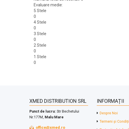
Evaluare medie:
5 Stele
0
4 Stele
0
3 Stele
0
2 Stele
0
1 Stele
0
XMED DISTRIBUTION SRL
INFORMAȚII
Punct de lucru:
Str Bechetului
Despre Noi
Nr.177M,
Malu Mare
Termeni și Condiți
office@xmed.ro