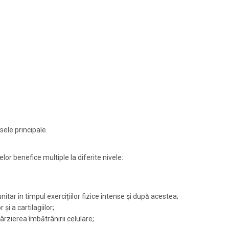
ele principale.
or benefice multiple la diferite nivele:
ar în timpul exercițiilor fizice intense și după acestea;
și a cartilagiilor;
târzierea îmbătrânirii celulare;