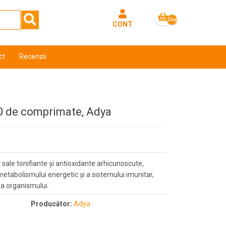
Coş
CONT
gol
ct
Recenzii
0 de comprimate, Adya
r sale tonifiante și antioxidante arhicunoscute,
metabolismului energetic și a sistemului imunitar,
ea organismului.
Producător:
Adya