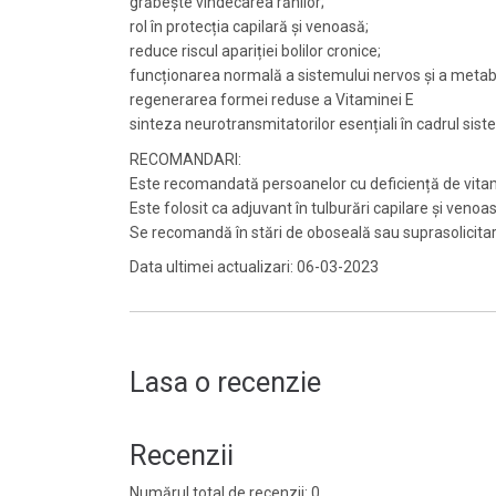
grăbește vindecarea rănilor;
rol în protecția capilară și venoasă;
reduce riscul apariției bolilor cronice;
funcționarea normală a sistemului nervos și a metab
regenerarea formei reduse a Vitaminei E
sinteza neurotransmitatorilor esențiali în cadrul sis
RECOMANDARI:
Este recomandată persoanelor cu deficiență de vitami
Este folosit ca adjuvant în tulburări capilare și venoas
Se recomandă în stări de oboseală sau suprasolicitare
Data ultimei actualizari: 06-03-2023
Lasa o recenzie
Recenzii
Numărul total de recenzii: 0