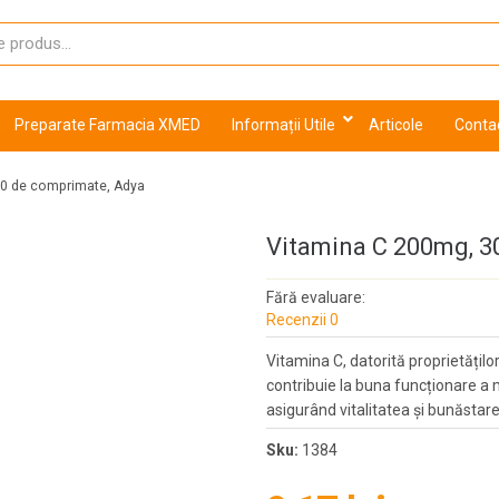
Preparate Farmacia XMED
Informații Utile
Articole
Conta
30 de comprimate, Adya
Vitamina C 200mg, 3
Fără evaluare:
Recenzii 0
Vitamina C, datorită proprietățilo
contribuie la buna funcționare a 
asigurând vitalitatea și bunăstar
Sku:
1384