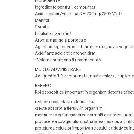
INGREDIENTE
Ingrediente pentru 1 comprimat
Acid ascorbic/vitamina C – 200mg/250%VNR*
Manitol
Sorbitol
Îndulcitori: zaharină
Aroma: mango și portocale
Agent antiaglomerant: stearat de magneziu vegetal
Acidifiant: acid citric monohidrat.
*Valoare nutrițională recomandată
MOD DE ADMINISTRARE
Adulți: câte 1-3 comprimate masticabile/zi, după mes
BENEFICII:
Rol deosebit de important în organism datorită efectel
reduce oboseala și extenuarea;
crește absorbția fierului în organism;
menținerea și funcționarea normală a sistemului imunit
producerea colagenului și sănătatea oaselor, a dinților 
protejarea celulelor împotriva stresului oxidativ cu în