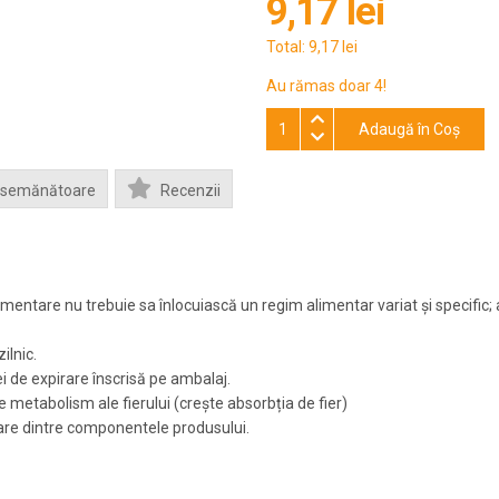
9,17 lei
Total:
9,17 lei
Au rămas doar 4!
Adaugă în Coş
Asemănătoare
Recenzii
entare nu trebuie sa înlocuiască un regim alimentar variat și specific; a
lnic.
i de expirare înscrisă pe ambalaj.
metabolism ale fierului (crește absorbția de fier)
care dintre componentele produsului.