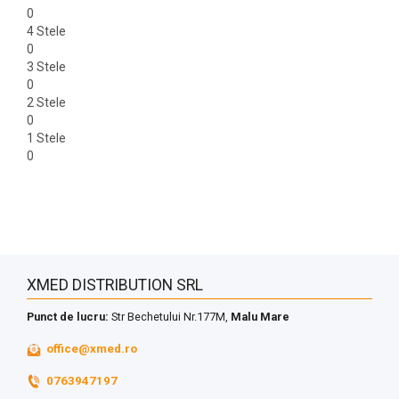
0
4 Stele
0
3 Stele
0
2 Stele
0
1 Stele
0
XMED DISTRIBUTION SRL
Punct de lucru:
Str Bechetului Nr.177M,
Malu Mare
office@xmed.ro
0763947197