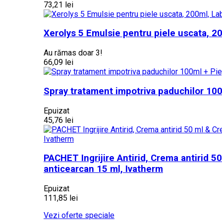
73,21 lei
Xerolys 5 Emulsie pentru piele uscata, 2
Au rămas doar 3!
66,09 lei
Spray tratament impotriva paduchilor 100
Epuizat
45,76 lei
PACHET Ingrijire Antirid, Crema antirid 5
anticearcan 15 ml, Ivatherm
Epuizat
111,85 lei
Vezi oferte speciale