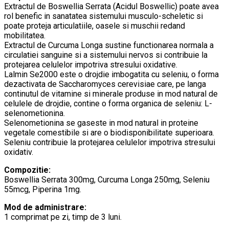
Extractul de Boswellia Serrata (Acidul Boswellic) poate avea
rol benefic in sanatatea sistemului musculo-scheletic si
poate proteja articulatiile, oasele si muschii redand
mobilitatea.
Extractul de Curcuma Longa sustine functionarea normala a
circulatiei sanguine si a sistemului nervos si contribuie la
protejarea celulelor impotriva stresului oxidative.
Lalmin Se2000 este o drojdie imbogatita cu seleniu, o forma
dezactivata de Saccharomyces cerevisiae care, pe langa
continutul de vitamine si minerale produse in mod natural de
celulele de drojdie, contine o forma organica de seleniu: L-
selenometionina.
Selenometionina se gaseste in mod natural in proteine
vegetale comestibile si are o biodisponibilitate superioara.
Seleniu contribuie la protejarea celulelor impotriva stresului
oxidativ.
Compozitie:
Boswellia Serrata 300mg, Curcuma Longa 250mg, Seleniu
55mcg, Piperina 1mg.
Mod de administrare:
1 comprimat pe zi, timp de 3 luni.