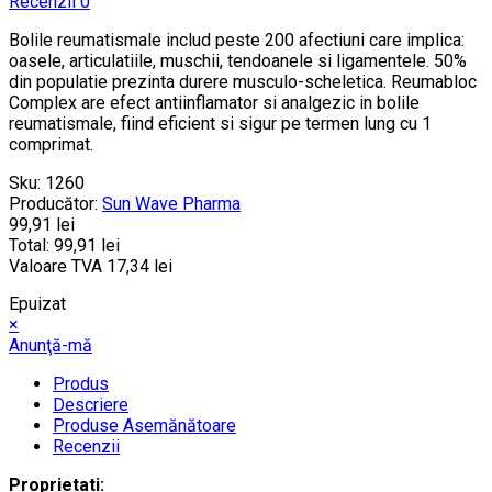
Recenzii 0
Bolile reumatismale includ peste 200 afectiuni care implica:
oasele, articulatiile, muschii, tendoanele si ligamentele. 50%
din populatie prezinta durere musculo-scheletica. Reumabloc
Complex are efect antiinflamator si analgezic in bolile
reumatismale, fiind eficient si sigur pe termen lung cu 1
comprimat.
Sku:
1260
Producător:
Sun Wave Pharma
99,91 lei
Total:
99,91 lei
Valoare TVA
17,34 lei
Epuizat
×
Anunţă-mă
Produs
Descriere
Produse Asemănătoare
Recenzii
Proprietati: