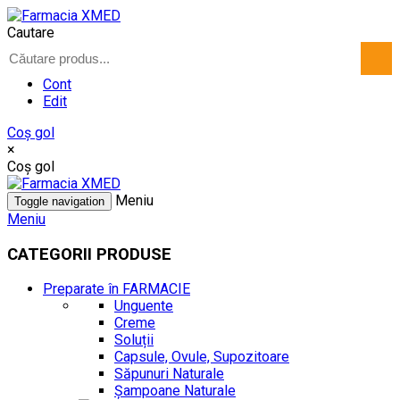
Cautare
Cont
Edit
Coş gol
×
Coş gol
Meniu
Toggle navigation
Meniu
CATEGORII PRODUSE
Preparate în FARMACIE
Unguente
Creme
Soluții
Capsule, Ovule, Supozitoare
Săpunuri Naturale
Șampoane Naturale