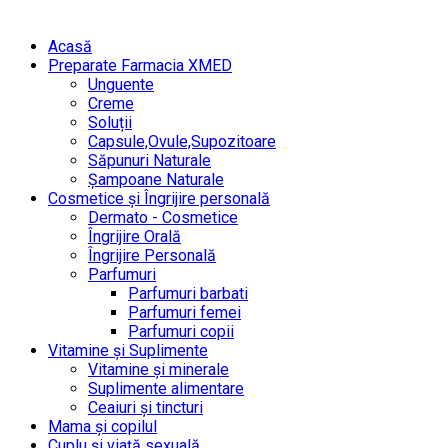
Acasă
Preparate Farmacia XMED
Unguente
Creme
Soluții
Capsule,Ovule,Supozitoare
Săpunuri Naturale
Șampoane Naturale
Cosmetice și Îngrijire personală
Dermato - Cosmetice
Îngrijire Orală
Îngrijire Personală
Parfumuri
Parfumuri barbati
Parfumuri femei
Parfumuri copii
Vitamine și Suplimente
Vitamine și minerale
Suplimente alimentare
Ceaiuri și tincturi
Mama și copilul
Cuplu și viață sexuală