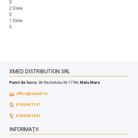
0
2 Stele
0
1 Stele
0
XMED DISTRIBUTION SRL
Punct de lucru:
Str Bechetului Nr.177M,
Malu Mare
office@xmed.ro
0763947197
0740347421
INFORMAȚII