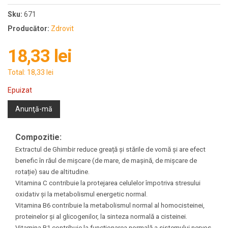
Sku:
671
Producător:
Zdrovit
18,33 lei
Total:
18,33 lei
Epuizat
Anunţă-mă
Compozitie:
Extractul de Ghimbir reduce greață și stările de vomă și are efect
benefic în răul de mișcare (de mare, de mașină, de mișcare de
rotație) sau de altitudine.
Vitamina C contribuie la protejarea celulelor împotriva stresului
oxidativ și la metabolismul energetic normal.
Vitamina B6 contribuie la metabolismul normal al homocisteinei,
proteinelor și al glicogenilor, la sinteza normală a cisteinei.
Vitamina B1 contribuie la funcționarea normală a sistemului nervos