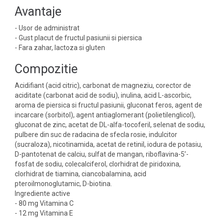
Avantaje
- Usor de administrat
- Gust placut de fructul pasiunii si piersica
- Fara zahar, lactoza si gluten
Compozitie
Acidifiant (acid citric), carbonat de magneziu, corector de
aciditate (carbonat acid de sodiu), inulina, acid L-ascorbic,
aroma de piersica si fructul pasiunii, gluconat feros, agent de
incarcare (sorbitol), agent antiaglomerant (polietilenglicol),
gluconat de zinc, acetat de DL-alfa-tocoferil, selenat de sodiu,
pulbere din suc de radacina de sfecla rosie, indulcitor
(sucraloza), nicotinamida, acetat de retinil, iodura de potasiu,
D-pantotenat de calciu, sulfat de mangan, riboflavina-5’-
fosfat de sodiu, colecalciferol, clorhidrat de piridoxina,
clorhidrat de tiamina, ciancobalamina, acid
pteroilmonoglutamic, D-biotina.
Ingrediente active
- 80 mg Vitamina C
- 12 mg Vitamina E