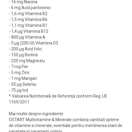
- 16 mg Niacina
- 6 mg Acid pantotenic
- 1,6 mg Vitamina B2
- 1,5 mg Vitamina B6
- 1,1 mg Vitamina B1
- 1,4 μg Vitamina B12
- 800 μg Vitamina A
- 5 μg (200 UI) Vitamina D3
- 200 μg Acid folic
- 150 μg Biotină
- 220 mg Magneziu
- 7 mg Fier
- 5 mg Zinc
- 1 mg Mangan
- 55 μg Seleniu
- 75 μg lod
* Valoarea Nutritională de Referinţă conform Reg. UE
1169/2011
Mai multe despre ingrediente
OSTART Multivitamine & Minerale combina cantitati optime
de vitamine si minerale, esentiale pentru mentinerea starii de
sanatate in parametri optimi: