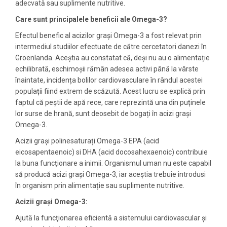
adecvată sau suplimente nutritive.
Care sunt principalele beneficii ale Omega-3?
Efectul benefic al acizilor grași Omega-3 a fost relevat prin
intermediul studiilor efectuate de către cercetatori danezi în
Groenlanda. Aceștia au constatat că, deși nu au o alimentație
echilibrată, eschimoșii rămân adesea activi până la vârste
înaintate, incidența bolilor cardiovasculare în rândul acestei
populații fiind extrem de scăzută. Acest lucru se explică prin
faptul că peștii de apă rece, care reprezintă una din puținele
lor surse de hrană, sunt deosebit de bogați în acizi grași
Omega-3.
Acizii grași polinesaturați Omega-3 EPA (acid
eicosapentaenoic) si DHA (acid docosahexaenoic) contribuie
la buna funcționare a inimii. Organismul uman nu este capabil
să producă acizi grași Omega-3, iar aceștia trebuie introdusi
în organism prin alimentație sau suplimente nutritive.
Acizii grași Omega-3:
Ajută la funcţionarea eficientă a sistemului cardiovascular şi