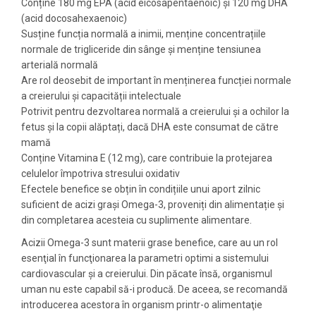
Conține 180 mg EPA (acid eicosapentaenoic) și 120 mg DHA
(acid docosahexaenoic)
Susține funcția normală a inimii, menține concentrațiile
normale de trigliceride din sânge și menține tensiunea
arterială normală
Are rol deosebit de important în menținerea funcției normale
a creierului și capacității intelectuale
Potrivit pentru dezvoltarea normală a creierului și a ochilor la
fetus și la copii alăptați, dacă DHA este consumat de către
mamă
Conține Vitamina E (12 mg), care contribuie la protejarea
celulelor împotriva stresului oxidativ
Efectele benefice se obțin în condițiile unui aport zilnic
suficient de acizi grași Omega-3, proveniți din alimentație și
din completarea acesteia cu suplimente alimentare.
Acizii Omega-3 sunt materii grase benefice, care au un rol
esenţial în funcţionarea la parametri optimi a sistemului
cardiovascular şi a creierului. Din păcate însă, organismul
uman nu este capabil să-i producă. De aceea, se recomandă
introducerea acestora în organism printr-o alimentaţie