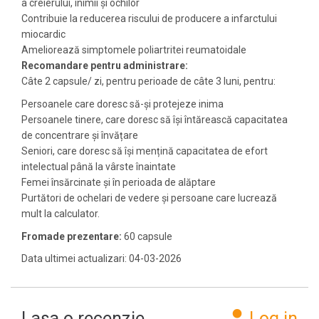
a creierului, inimii şi ochilor
Contribuie la reducerea riscului de producere a infarctului
miocardic
Ameliorează simptomele poliartritei reumatoidale
Recomandare pentru administrare:
Câte 2 capsule/ zi, pentru perioade de câte 3 luni, pentru:
Persoanele care doresc să-și protejeze inima
Persoanele tinere, care doresc să își întărească capacitatea
de concentrare și învățare
Seniori, care doresc să își mențină capacitatea de efort
intelectual până la vârste înaintate
Femei însărcinate și în perioada de alăptare
Purtători de ochelari de vedere și persoane care lucrează
mult la calculator.
Fromade prezentare:
60 capsule
Data ultimei actualizari: 04-03-2026
Lasa o recenzie
Log in