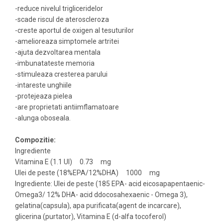
-reduce nivelul trigliceridelor
-scade riscul de ateroscleroza
-creste aportul de oxigen al tesuturilor
-amelioreaza simptomele artritei
-ajuta dezvoltarea mentala
-imbunatateste memoria
-stimuleaza cresterea parului
-intareste unghiile
-protejeaza pielea
-are proprietati antiimflamatoare
-alunga oboseala.
Compozitie:
Ingrediente
Vitamina E (1.1 UI) 0.73 mg
Ulei de peste (18%EPA/12%DHA) 1000 mg
Ingrediente: Ulei de peste (185 EPA- acid eicosapapentaenic-
Omega3/ 12% DHA- acid ddocosahexaenic - Omega 3),
gelatina(capsula), apa purificata(agent de incarcare),
glicerina (purtator), Vitamina E (d-alfa tocoferol)