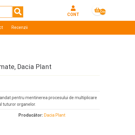
Coş
CONT
gol
ct
Recenzii
mate, Dacia Plant
dat pentru mentinerea procesului de multiplicare
ul tuturor organelor.
Producător:
Dacia Plant