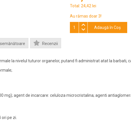
Total:
24,42 lei
Au rămas doar 3!
Adaugă în Coş
Asemănătoare
Recenzii
male la nivelul tuturor organelor, putand fi administrat atat la barbati, ca
ormale;
 mg); agent de incarcare: celuloza microcristalina; agenti antiaglomeran
ori pe zi.