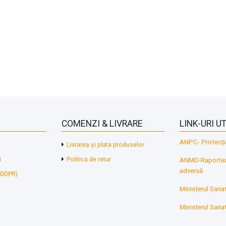
COMENZI & LIVRARE
LINK-URI UT
ANPC- Protecți
Livrarea și plata produselor
i
Politica de retur
ANMD-Raporteaz
adversă
 (GDPR)
Ministerul Sanat
Ministerul Sanat