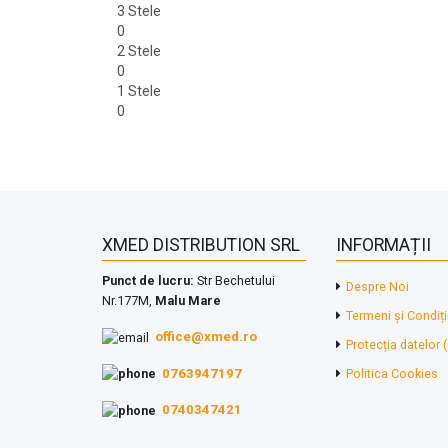
3 Stele
0
2 Stele
0
1 Stele
0
XMED DISTRIBUTION SRL
INFORMAȚII
Punct de lucru:
Str Bechetului
Despre Noi
Nr.177M,
Malu Mare
Termeni și Condiți
office@xmed.ro
Protecția datelor
0763947197
Politica Cookies
0740347421