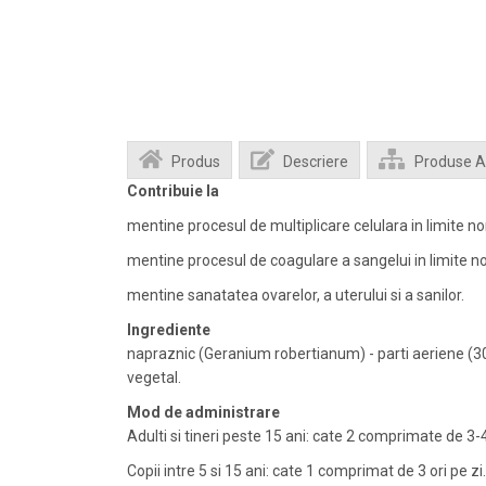
Produs
Descriere
Produse 
Contribuie la
mentine procesul de multiplicare celulara in limite nor
mentine procesul de coagulare a sangelui in limite n
mentine sanatatea ovarelor, a uterului si a sanilor.
Ingrediente
napraznic (Geranium robertianum) - parti aeriene (300
vegetal.
Mod de administrare
Adulti si tineri peste 15 ani: cate 2 comprimate de 3-4 
Copii intre 5 si 15 ani: cate 1 comprimat de 3 ori pe zi.