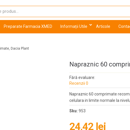
Preparate Farmacia XMED
Informații Utile
Articole
Conta
mate, Dacia Plant
Napraznic 60 compri
Fără evaluare:
Recenzii 0
Napraznic 60 comprimate recoman
celulara in limite normale la nivel
Sku:
953
24,42 lei