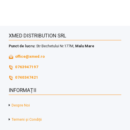
XMED DISTRIBUTION SRL
Punct de lucru:
Str Bechetului Nr.177M,
Malu Mare
office@xmed.ro
0763947197
0740347421
INFORMAȚII
Despre Noi
Termeni și Condiții