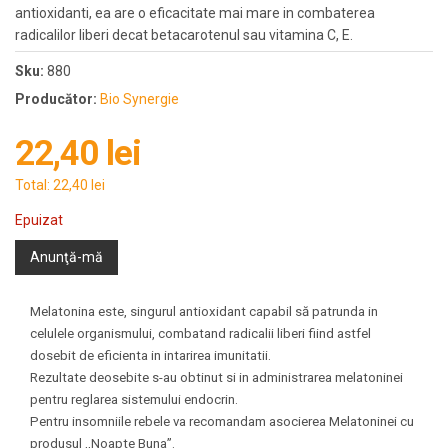
antioxidanti, ea are o eficacitate mai mare in combaterea
radicalilor liberi decat betacarotenul sau vitamina C, E.
Sku:
880
Producător:
Bio Synergie
22,40 lei
Total:
22,40 lei
Epuizat
Anunţă-mă
Melatonina este, singurul antioxidant capabil să patrunda in
celulele organismului, combatand radicalii liberi fiind astfel
dosebit de eficienta in intarirea imunitatii.
Rezultate deosebite s-au obtinut si in administrarea melatoninei
pentru reglarea sistemului endocrin.
Pentru insomniile rebele va recomandam asocierea Melatoninei cu
produsul ,,Noapte Buna”.