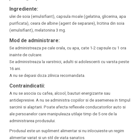
Ingrediente:
ulei de soia (emulsifiant), capsula moale (gelatina, glicerina, apa
purificata), ceara de albine (agent de separare), lrcitina din soia
(emulsifiant), melatonina 3 mg.
Mod de administrare:
Se administreaza pe cale orala, cu apa, cate 1-2 capsule cu 1 ora
inainte de culcare.
Se administreaza la varstnici, adulti si adolescenti cu varsta peste
16 ani.
A nu se depasi doza zilnica recomandata.
Contraindicatii:
A nu se asocia cu cafea, alcool, bauturi energizante sau
antidepresive. A nu se administra copiilor si de asemenea in timpul
sarcinii si alaptarii. Poate afecta reflexele conducatorilor auto si
ale persoanelor care manipuleaza utilaje timp de 5 ore de la
administrarea produsului.
Produsul este un supliment alimentar si nu inlocuieste un regim
alimentar variat si un stil de viata sanatos.