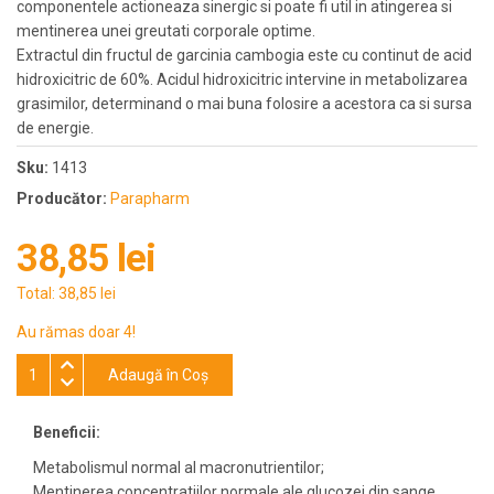
componentele actioneaza sinergic si poate fi util in atingerea si
mentinerea unei greutati corporale optime.
Extractul din fructul de garcinia cambogia este cu continut de acid
hidroxicitric de 60%. Acidul hidroxicitric intervine in metabolizarea
grasimilor, determinand o mai buna folosire a acestora ca si sursa
de energie.
Sku:
1413
Producător:
Parapharm
38,85 lei
Total:
38,85 lei
Au rămas doar 4!
Adaugă în Coş
Beneficii:
Metabolismul normal al macronutrientilor;
Mentinerea concentratiilor normale ale glucozei din sange.