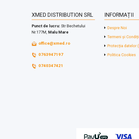
XMED DISTRIBUTION SRL
INFORMAȚII
Punct de lucru:
Str Bechetului
Despre Noi
Nr.177M,
Malu Mare
Termeni și Condiți
office@xmed.ro
Protecția datelor
0763947197
Politica Cookies
0740347421