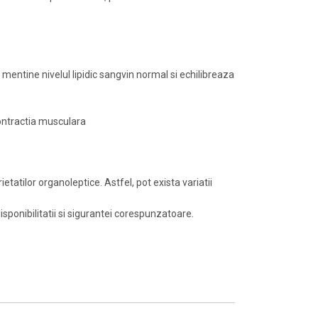
, mentine nivelul lipidic sangvin normal si echilibreaza
contractia musculara
atilor organoleptice. Astfel, pot exista variatii
isponibilitatii si sigurantei corespunzatoare.