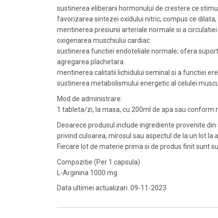
sustinerea eliberarii hormonului de crestere ce stimul
favorizarea sintezei oxidului nitric, compus ce dilata
mentinerea presiunii arteriale normale si a circulatie
oxigenarea muschiului cardiac
sustinerea functiei endoteliale normale; ofera suport i
agregarea plachetara
mentinerea calitatii lichidului seminal si a functiei ere
sustinerea metabolismului energetic al celulei muscul
Mod de administrare:
1 tableta/zi, la masa, cu 200ml de apa sau conform r
Deoarece produsul include ingrediente provenite din su
privind culoarea, mirosul sau aspectul de la un lot la a
Fiecare lot de materie prima si de produs finit sunt su
Compozitie (Per 1 capsula)
L-Arginina 1000 mg
Data ultimei actualizari: 09-11-2023