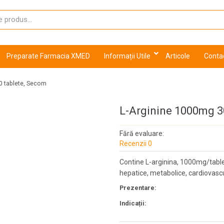
Preparate Farmacia XMED
Informații Utile
Articole
Conta
0 tablete, Secom
L-Arginine 1000mg 3
Fără evaluare:
Recenzii 0
Contine L-arginina, 1000mg/tablet
hepatice, metabolice, cardiovascu
Prezentare:
Indicații: