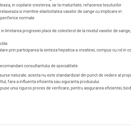
eaza, in copilarie cresterea, iar la maturitate, refacerea tesuturilor
, relaxeaza si mentine elasticitatea vaselor de sange cu implicare in:
i periferice normale
n limitarea progresiei placii de colesterol de la nivelul vaselor de sange
ctile
are prin participarea la sinteza hepatica a creatinei, compus cu rol in 
ecomandarii consultantului de specialitate.
rse naturale, acesta nu este standardizat din punct de vedere al propriet
ltul, fara a influenta eficienta sau siguranta produsului.
puse unui riguros proces de verificare, pentru asigurarea eficientei, biod