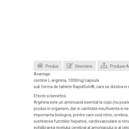
Produs
Descriere
Produse 
Avantaje:
contine L-arginina, 1000mg/capsula
sub forma de tablete RapidSolv®, care se dizolva in 
Efecte si beneficii:
Arginina este un aminoacid esential la copii (nu poate
produs in organism, dar in cantitate insuficienta si 
importanta biologica, printre care oxid nitric, ornitina,
sustinerea functiilor hepatice, cardiovasculare si rena
echilibrarea nivelului cerebral al amoniacului si al c