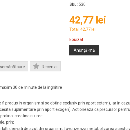
Sku:
530
42,77 lei
Total:
42,77 lei
Epuizat
Anunţă-mă
Asemănătoare
Recenzii
maxim 30 de minute de la inghitire
 fi produs in organism si se obtine exclusiv prin aport extern), iar in caz
necesita suplimentare prin aport exogen). Actioneaza ca precursor pentru
 prolina, creatina si uree.
le, prin:
elorlalti derivati de azot din organism; favorizeaza metabolizarea acestor