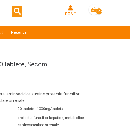
Coş
CONT
gol
ct
Recenzii
0 tablete, Secom
a, aminoacid ce sustine protectia functiilor
lare si renale.
30 tablete - 1000mg/tableta
protectia functiilor hepatice, metabolice,
cardiovasculare si renale