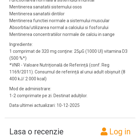
Functionarea normala a sistemului imunitar
Mentinerea sanatatii sistemului osos
Mentinerea sanatatii dintilor
Mentinerea functiei normale a sistemului muscular
Absorbtia/utilizarea normal a calciului si fosforului
Mentinerea concentratiilor normale de calciu in sange
Ingrediente:
1 comprimat de 320 mg conţine: 25µG (1000 UI) vitamina D3
(500 %*)
*VNR - Valoare Nutrițională de Referință (conf. Reg
1169/2011). Consumul de referință al unui adult obișnuit (8
400 kJ/ 2 000 kcal)
Mod de administrare:
1-2 comprimate pe zi. Destinat adulților.
Data ultimei actualizari: 10-12-2025
Lasa o recenzie
Log in