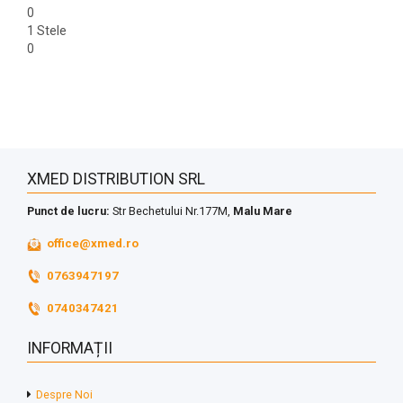
0
1 Stele
0
XMED DISTRIBUTION SRL
Punct de lucru:
Str Bechetului Nr.177M,
Malu Mare
office@xmed.ro
0763947197
0740347421
INFORMAȚII
Despre Noi