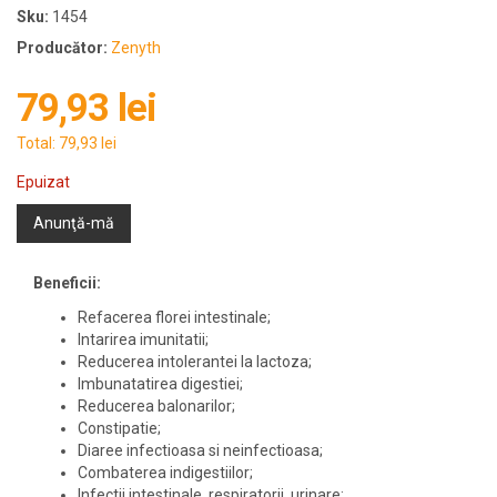
Sku:
1454
Producător:
Zenyth
79,93 lei
Total:
79,93 lei
Epuizat
Anunţă-mă
Beneficii:
Refacerea florei intestinale;
Intarirea imunitatii;
Reducerea intolerantei la lactoza;
Imbunatatirea digestiei;
Reducerea balonarilor;
Constipatie;
Diaree infectioasa si neinfectioasa;
Combaterea indigestiilor;
Infectii intestinale, respiratorii, urinare;