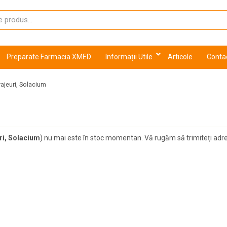
Preparate Farmacia XMED
Informații Utile
Articole
Conta
rajeuri, Solacium
ri, Solacium
) nu mai este în stoc momentan. Vă rugăm să trimiteți adresa