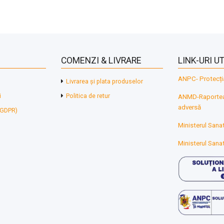
COMENZI & LIVRARE
LINK-URI UT
ANPC- Protecți
Livrarea și plata produselor
i
Politica de retur
ANMD-Raporteaz
adversă
 (GDPR)
Ministerul Sanat
Ministerul Sanat