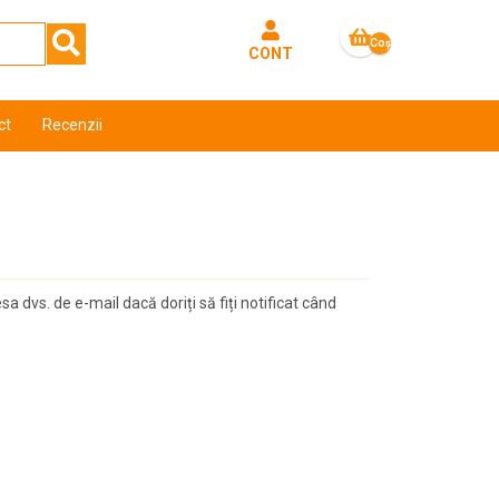
Coş
CONT
gol
ct
Recenzii
 dvs. de e-mail dacă doriți să fiți notificat când