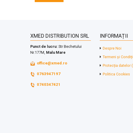
XMED DISTRIBUTION SRL
INFORMAȚII
Punct de lucru:
Str Bechetului
Despre Noi
Nr.177M,
Malu Mare
Termeni și Condiți
office@xmed.ro
Protecția datelor
0763947197
Politica Cookies
0740347421