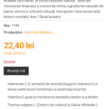
Acadele fara zahar, ce contin indulcitor natural - xilitol din
mesteacan finlandez si extract de stevia, ingrediente naturale din
plante, aroma si coloranti naturali, fara gluten, fara conservanti,
betisor reciclabil, doar 15kcal/acadea.
Sku:
1184
Producător:
SanoVita Wellness
22,40 lei
Total:
22,40 lei
Epuizat
Anunţă-mă
Vitaminele C, D, extractul de acerola (bogat in vitamina C) si
zincul sustin buna functionare a sistemului imunitar.
Vitamina D ajuta la mentinerea sanatatii oaselor si a dintilor.
Thymus vulgaris L. (Cimbru-de-cultura) si Salvia officinalis L.