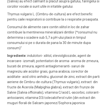
(Salvia) au efect calmant si placut asupra gatului, faringelui si
corzilor vocale si sunt utile in iritatiile gatului.
Thymus vulgaris L. (Cimbru-de-cultura) are efect benefic
pentru caile respiratorii si contribuie la o respiratie proaspata.
Consumul de alimente care contin xilitol in loc de zahar
contribuie la mentinerea mineralizarii dintilor (*consumul nu
determina o scadere sub 5,7 a pH-ului placii in timpul
consumului si pe o durata de pana la 30 de minute dupa
consum)"
Ingrediente:
indulcitori- xilitol, steviolglicozide; agent de
incarcare- izomalt; potentiatori de aroma- aroma de zmeura,
bucati de zmeura; agenti antiaglomeranti- saruri de
magneziu ale acizilor grasi, guma arabica; corector de
aciditate- acid citric anhidru; gluconat de zinc; extract din parti
aeriene de Cimbru-de-cultura (Thymus vulgaris); extract din
fructe de Acerola (Malpighia glabra); extract din frunze de
Salvie (Salvia officinalis); vitamina C/acid L-ascorbic; colorant-
antocianini; vitamina D3/colecalciferol rutin (din extract din
muguri florali de Salcam-japonez/Sophora japonica