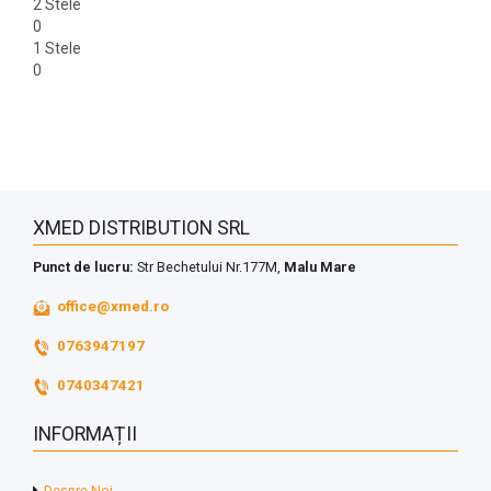
2 Stele
0
1 Stele
0
XMED DISTRIBUTION SRL
Punct de lucru:
Str Bechetului Nr.177M,
Malu Mare
office@xmed.ro
0763947197
0740347421
INFORMAȚII
Despre Noi