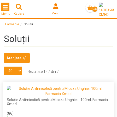
Toggle navigation
Coş
Cont
Meniu
Cautare
gol
Farmacie
Soluții
Soluții
Aranjare +/-
Rezultate 1 - 7 din 7
Soluție Antimicotică pentru Micoza Unghiei - 100ml, Farmacia
Xmed
(86)