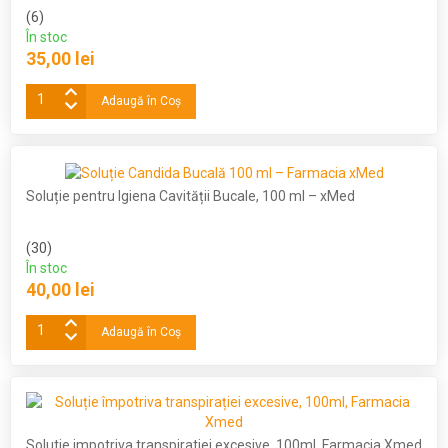
(6)
În stoc
35,00 lei
Adaugă în Coş
Soluție pentru Igiena Cavității Bucale, 100 ml – xMed
(30)
În stoc
40,00 lei
Adaugă în Coş
Solutie impotriva transpiratiei excesive, 100ml, Farmacia Xmed